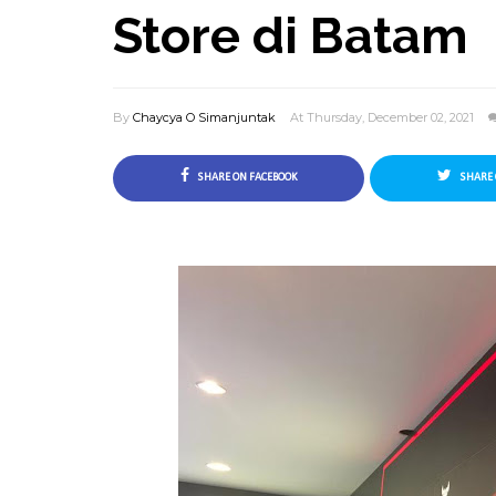
Store di Batam
By
Chaycya O Simanjuntak
At Thursday, December 02, 2021
SHARE ON FACEBOOK
SHARE 