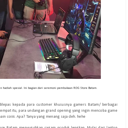
 hadiah spesial. Ini bagian dari seremoni pembukaan ROG Store Batam.
 dilepas kepada para customer khususnya gamers Batam/ berbagai
Di tempat itu, para undangan grand opening yang ingin mencoba game
ain coiiii. Apa? Tanya yang menang saja deh. hehe
tore Batam menyuguhkan ragam produk lengkap. Mulai dari laptop