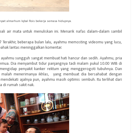
pat almarhum Iqbal Rois bekerja semasa hidupnya.
li air mata untuk menuliskan ini. Menarik nafas dalam-dalam sambil
 Terakhir, beberapa bulan lalu, ayahmu memosting videomu yang lucu,
ahak lantas meninggalkan komentar.
 ayahmu sungguh sangat membuat hati hancur dan sedih. Ayahmu, pria
semua. Dia menyambut tidur panjangnya tadi malam pukul 10.00 WIB di
 mengidap penyakit kanker rektum yang menggerogoti tubuhnya. Dan
u malah menerimanya ikhlas, yang membuat dia bersahabat dengan
endekati ajalnya pun, ayahmu masih optimis sembuh. Itu terlihat dari
di rumah sakit nak.