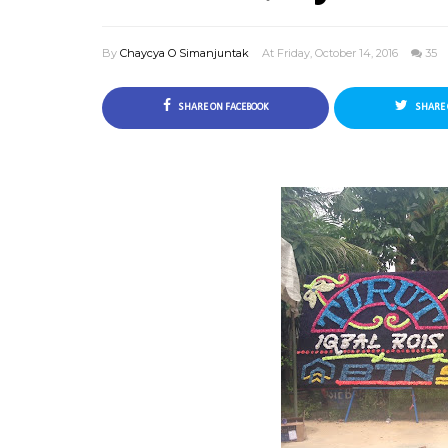
By
Chaycya O Simanjuntak
At Friday, October 14, 2016
35
SHARE ON FACEBOOK
SHARE 