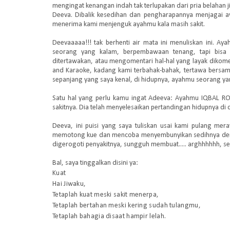
mengingat kenangan indah tak terlupakan dari pria belahan 
Deeva. Dibalik kesedihan dan pengharapannya menjagai a
menerima kami menjenguk ayahmu kala masih sakit.
Deevaaaaa!!! tak berhenti air mata ini menuliskan ini. A
seorang yang kalam, berpembawaan tenang, tapi bisa 
ditertawakan, atau mengomentari hal-hal yang layak dikomen
and Karaoke, kadang kami terbahak-bahak, tertawa bersam
sepanjang yang saya kenal, di hidupnya, ayahmu seorang y
Satu hal yang perlu kamu ingat Adeeva: Ayahmu IQBAL 
sakitnya. Dia telah menyelesaikan pertandingan hidupnya di 
Deeva, ini puisi yang saya tuliskan usai kami pulang me
memotong kue dan mencoba menyembunyikan sedihnya deng
digerogoti penyakitnya, sungguh membuat..... arghhhhhh, se
Bal, saya tinggalkan disini ya:
Kuat
Hai Jiwaku,
Tetaplah kuat meski sakit menerpa,
Tetaplah bertahan meski kering sudah tulangmu,
Tetaplah bahagia disaat hampir lelah.