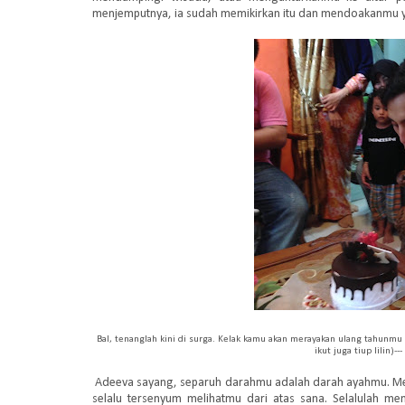
menjemputnya, ia sudah memikirkan itu dan mendoakanmu y
Bal, tenanglah kini di surga. Kelak kamu akan merayakan ulang tahunmu 
ikut juga tiup lilin)-
Adeeva sayang, separuh darahmu adalah darah ayahmu. Meski 
selalu tersenyum melihatmu dari atas sana. Selalulah me