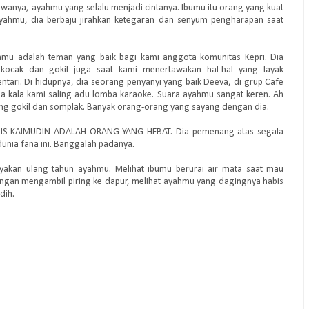
jiwanya, ayahmu yang selalu menjadi cintanya. Ibumu itu orang yang kuat
yahmu, dia berbaju jirahkan ketegaran dan senyum pengharapan saat
yahmu adalah teman yang baik bagi kami anggota komunitas Kepri. Dia
kocak dan gokil juga saat kami menertawakan hal-hal yang layak
tari. Di hidupnya, dia seorang penyanyi yang baik Deeva, di grup Cafe
a kala kami saling adu lomba karaoke. Suara ayahmu sangat keren. Ah
ang gokil dan somplak. Banyak orang-orang yang sayang dengan dia.
ROIS KAIMUDIN ADALAH ORANG YANG HEBAT. Dia pemenang atas segala
dunia fana ini. Banggalah padanya.
rayakan ulang tahun ayahmu. Melihat ibumu berurai air mata saat mau
an mengambil piring ke dapur, melihat ayahmu yang dagingnya habis
dih.