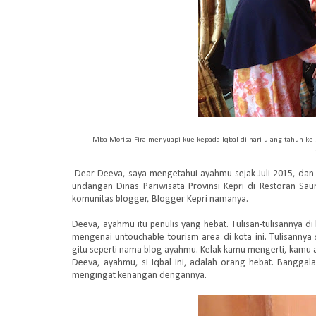
Mba Morisa Fira menyuapi kue kepada Iqbal di hari ulang tahun k
Dear Deeva
, saya mengetahui ayahmu sejak Juli 2015, da
undangan Dinas Pariwisata Provinsi Kepri di Restoran S
komunitas blogger, Blogger Kepri namanya.
Deeva, ayahmu itu penulis yang hebat. Tulisan-tulisannya d
mengenai
untouchable tourism
area di kota ini. Tulisannya
gitu seperti nama blog ayahmu. Kelak kamu mengerti, kamu 
Deeva, ayahmu, si Iqbal ini, adalah orang hebat. Bangga
mengingat kenangan dengannya.