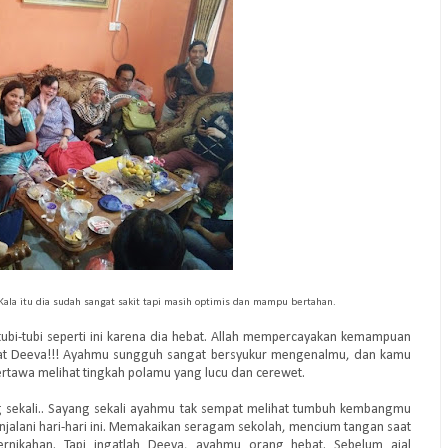
Kala itu dia sudah sangat sakit tapi masih optimis dan mampu bertahan.
tubi-tubi seperti ini karena dia hebat. Allah mempercayakan kemampuan
at Deeva!!! Ayahmu sungguh sangat bersyukur mengenalmu, dan kamu
rtawa melihat tingkah polamu yang lucu dan cerewet.
g sekali.. Sayang sekali ayahmu tak sempat melihat tumbuh kembangmu
lani hari-hari ini. Memakaikan seragam sekolah, mencium tangan saat
nikahan. Tapi ingatlah Deeva, ayahmu orang hebat. Sebelum ajal