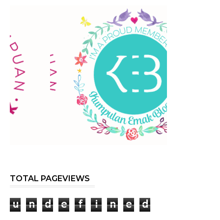
TOTAL PAGEVIEWS
u
n
d
e
f
i
n
e
d