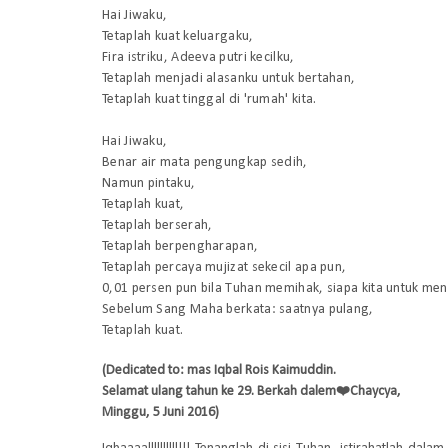
Hai Jiwaku,
Tetaplah kuat keluargaku,
Fira istriku, Adeeva putri kecilku,
Tetaplah menjadi alasanku untuk bertahan,
Tetaplah kuat tinggal di 'rumah' kita.
Hai Jiwaku,
Benar air mata pengungkap sedih,
Namun pintaku,
Tetaplah kuat,
Tetaplah berserah,
Tetaplah berpengharapan,
Tetaplah percaya mujizat sekecil apa pun,
0,01 persen pun bila Tuhan memihak, siapa kita untuk me
Sebelum Sang Maha berkata: saatnya pulang,
Tetaplah kuat.
(Dedicated to: mas Iqbal Rois Kaimuddin.
Selamat ulang tahun ke 29. Berkah dalem❤️
Chaycya,
Minggu, 5 Juni 2016)