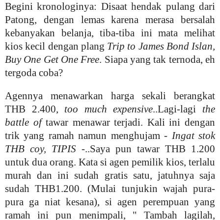
Begini kronologinya: Disaat hendak pulang dari
Patong, dengan lemas karena merasa bersalah
kebanyakan belanja, tiba-tiba ini mata melihat
kios kecil dengan plang
Trip to James Bond Islan,
Buy One Get One Free
. Siapa yang tak ternoda, eh
tergoda coba?
Agennya menawarkan harga sekali berangkat
THB 2.400,
too much expensive
..Lagi-lagi
the
battle of
tawar menawar terjadi. Kali ini dengan
trik yang ramah namun menghujam -
Ingat stok
THB coy, TIPIS
-..Saya pun tawar THB 1.200
untuk dua orang. Kata si agen pemilik kios, terlalu
murah dan ini sudah gratis satu, jatuhnya saja
sudah THB1.200.
(Mulai tunjukin wajah pura-
pura ga niat kesana), si agen perempuan yang
ramah ini pun menimpali, " Tambah lagilah,