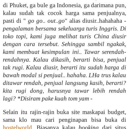
di Phuket, ga bule ga Indonesia, ga darimana pun,
kalau sudah tak cocok harga sama penjualnya,
pasti di "
go go.. out..go
" alias diusir..hahahaha -
pengalaman bersama sekeluarga turis Inggris. Di
toko topi, kami juga melihat turis China diusir
dengan cara tersebut. Sehingga sambil ngakak,
kami membuat kesimpulan ini.. Tawar serendah-
rendahnya. Kalau dikasih, berarti bisa, penjual
tak rugi. Kalau diusir, berarti itu sudah harga di
bawah modal si penjual.. hahaha. LHa trus kalau
ditawar rendah, penjual langsung kasih, berarti?
kita rugi dong, harusnya tawar lebih rendah
lagi? *Disiram pake kuah tom yam
-
Selain itu rajin-rajin buka site maskapai budget,
sama klo mau cari penginapan bisa buka di
hostelworld
. Biasanya kalau
booking
dari situs