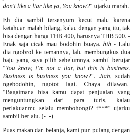
don't like a liar like ya, You know?
" ujarku marah.
Eh dia sambil tersenyum kecut malu karena
ketahuan malah bilang, kalau dengan yang itu, tak
bisa dengan harga THB 400, harusnya THB 500. -
Enak saja cicak mau bodohin buaya.
hih
- Lalu
dia ngobrol ke temannya, lalu membungkus dua
baju
yang saya pilih sebelumnya, sambil berujar
"
You know, i’m not a liar, but this is business.
Business is business you know?
".
Jiah
, sudah
ngebodohin, ngotot lagi. Chaya dilawan.
"Bagaimana bisa kamu dapat penjualan yang
menguntungkan dari para turis, kalau
perlakuanmu selalu membohongi? f***" ujarku
sambil berlalu. (-_-)
Puas makan dan belanja, kami pun pulang dengan