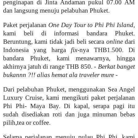
penginapan di Jinta Andaman pukul 07.00 AM
dan langsung menuju pelabuhan Phuket.
Paket perjalanan
One Day Tour to Phi Phi Island
,
kami beli di informasi bandara Phuket.
Beruntung, kami tidak jadi beli secara
online
dari
Indonesia yang harga
fix
-nya THB1.500. Di
bandara Phuket, kami menawarnya, hingga
akhirnya jatuh di range THB 850. -
Berkat banget
bukannn ?!! alias hemat ala traveler mure
-
Dari pelabuhan Phuket, menggunakan Sea Angel
Luxury Cruise, kami mengikuti paket perjalanan
Phi Phi- Maya Bay. Di kapal, serapa pagi itu
sudah disediakan roti dan juga minuman bebas
pilih,tea or coffee.
Selama perjalanan menuju pulau Phi Phi, kami