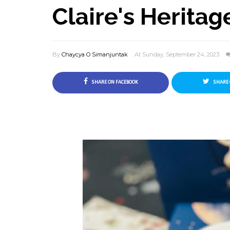
Claire's Herita
By
Chaycya O Simanjuntak
At Sunday, September 24, 2023
SHARE ON FACEBOOK
SHARE 