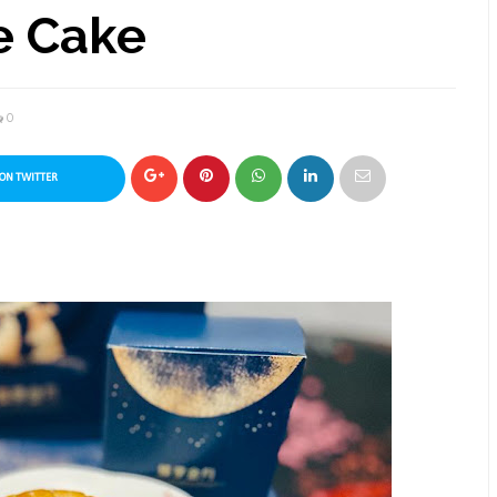
ge Cake
0
ON TWITTER