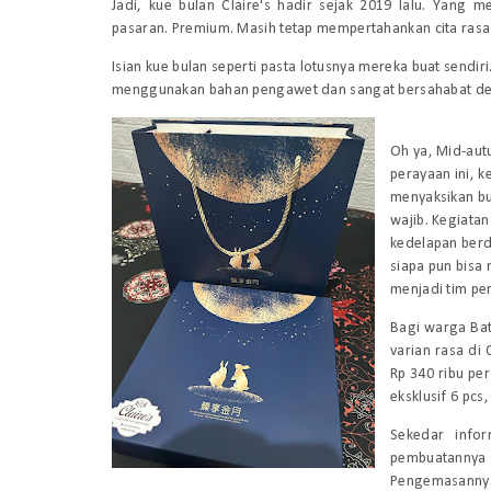
Jadi, kue bulan Claire's hadir sejak 2019 lalu. Yang
pasaran. Premium. Masih tetap mempertahankan cita rasa 
Isian kue bulan seperti pasta lotusnya mereka buat sendi
menggunakan bahan pengawet dan sangat bersahabat de
Oh ya,
Mid-aut
perayaan ini, 
menyaksikan bu
wajib. Kegiatan
kedelapan berda
siapa pun bisa
menjadi tim pe
Bagi warga Bat
varian rasa di 
Rp 340 ribu per
eksklusif 6 pcs,
Sekedar info
pembuatannya
Pengemasannya