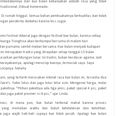
 membedakannya dari kue bulan kebanyakan adalah rasa yang tidak
tradisional. Dibuat
homemade
.
ri. Di rumah tinggal. Semua bahan pembuatannya berkualitas dan tidak
ngan penderita diabetes karena
less sugar
.
umn Festival
dikenal juga dengan festival kue bulan, karena setiap
keluarga Tionghoa akan berkumpul bersama di malam hari
lan purnama sambil makan bersama. Kue bulan menjadi kudapan
 ini merupakan tradisi yang dirayakan setiap tanggal 15 bulan
sarkan perhitungan lunar. Ini tradisi, bukan berdasar agama. Jadi
 merayakannya, apalagi mencicip kuenya, termasuk saya. Saya
ncicipnya. hahaha
am, yang tertarik merasakan nikmat rasa kue bulan ini, tersedia dua
Claire's. Yakni lotus dan juga lotus telur asin. Mengenai harga, mulai
 paketnya. "Pilihan paketnya ada tiga jenis, paket spesial 4 pcs, paket
 dan juga paket premier isi 8 pcs," ujar Linda.
rmasi, di mana pun, kue bulan terkenal mahal karena proses
 yang memakan waktu dan butuh ketelatenan dan ketelitian.
 juga wajib hati-hati supaya kue tidak pecah. Apalagi kue bulan