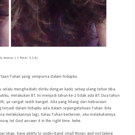
ly woman ( 1 Peter 3:2-4)
ertaan Tuhan yang sempurna dalam hidupku.
u selalu menghadiahi diriku dengan kado setiap ulang tahun tiba.
tiku, melakukan BT. Ini menjadi tahun ke-2 tidak ada BT. Dua tahun
edih, ya sangat sedih banget. Ada yang hilang dari kebiasaan
 terjadi dalam hidupku ada dalam sepengetahuan Tuhan. Bila
bisa melakukannya lagi. Kalau Tuhan berkenan, aku melakukannya
know, let God answer it in the right time. hehe.
ersikap, have ability to understand small things and not taking