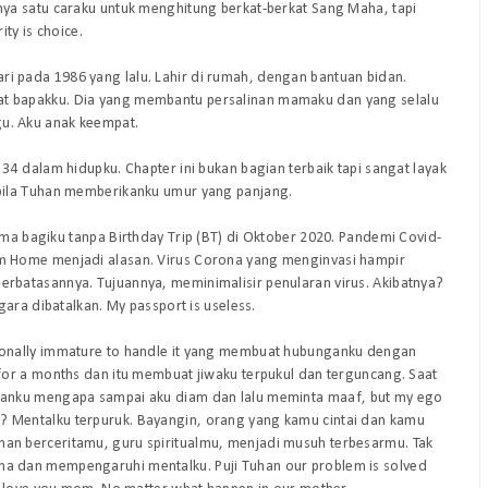
nya satu caraku untuk menghitung berkat-berkat Sang Maha, tapi
ity is choice
.
 hari pada 1986 yang lalu. Lahir di rumah, dengan bantuan bidan.
 bapakku. Dia yang membantu persalinan mamaku dan yang selalu
u. Aku anak keempat.
 34 dalam hidupku. Chapter ini bukan bagian terbaik tapi sangat layak
bila Tuhan memberikanku umur yang panjang.
tama bagiku tanpa
Birthday Trip (BT)
di Oktober 2020. Pandemi Covid-
 Home menjadi alasan. Virus Corona yang menginvasi hampir
batasannya. Tujuannya, meminimalisir penularan virus. Akibatnya?
ara dibatalkan. My passport is useless.
onally immature to handle it
yang membuat hubunganku dengan
 for a months
dan itu membuat jiwaku terpukul dan terguncang. Saat
ganku mengapa sampai aku diam dan lalu meminta maaf,
but my ego
? Mentalku terpuruk. Bayangin, orang yang kamu cintai dan kamu
n berceritamu, guru spiritualmu, menjadi musuh terbesarmu. Tak
g lama dan mempengaruhi mentalku. Puji Tuhan our problem is solved