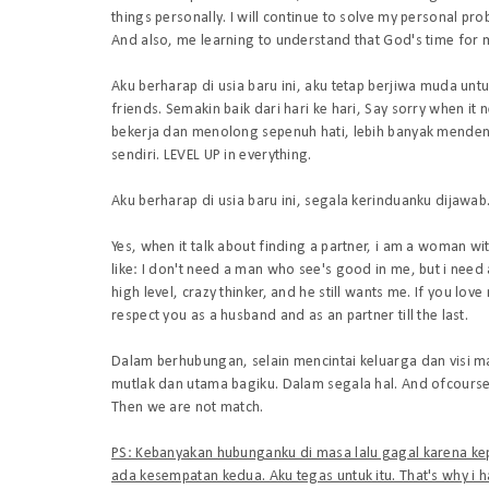
things personally. I will continue to solve my personal prob
And also, me learning to understand that God's time for m
Aku berharap di usia baru ini, aku tetap berjiwa muda untu
friends. Semakin baik dari hari ke hari, Say sorry when it
bekerja dan menolong sepenuh hati, lebih banyak menden
sendiri.
LEVEL UP in everything.
Aku berharap di usia baru ini, segala kerinduanku dijawa
Yes, when it talk about finding a partner, i am a woman wit
like: I don't need a man who see's good in me, but i need 
high level, crazy thinker, and he still wants me. If you love
respect you as a husband and as an partner till the last.
Dalam berhubungan, selain mencintai keluarga dan visi m
mutlak dan utama bagiku. Dalam segala hal.
And ofcourse 
Then we are not match.
PS: Kebanyakan hubunganku di masa lalu gagal karena kep
ada kesempatan kedua. Aku tegas untuk itu. That's why i ha