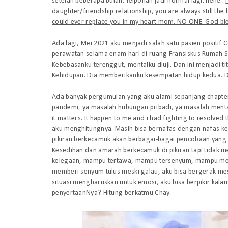
setelah beberapa bulan. Telponan jadi normal lagi. hehe..
daughter/friendship relationship, you are always still th
could ever replace you in my heart mom. NO ONE. God ble
Ada lagi, Mei 2021 aku menjadi salah satu pasien positi
perawatan selama enam hari di ruang Fransiskus Rumah Sak
Kebebasanku terenggut, mentalku diuji. Dan ini menjadi t
Kehidupan. Dia memberikanku kesempatan hidup kedua. De
Ada banyak pergumulan yang aku alami sepanjang chapter
pandemi, ya masalah hubungan pribadi, ya masalah ment
it matters. It happen to me and i had fighting to resolved
aku menghitungnya. Masih bisa bernafas dengan nafas keh
pikiran berkecamuk akan berbagai-bagai pencobaan yang 
Kesedihan dan amarah berkecamuk di pikiran tapi tidak m
kelegaan, mampu tertawa, mampu tersenyum, mampu melihat
memberi senyum tulus meski galau, aku bisa bergerak mes
situasi mengharuskan untuk emosi, aku bisa berpikir kal
penyertaanNya? Hitung berkatmu Chay.