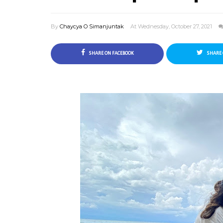
By
Chaycya O Simanjuntak
At Wednesday, October 27, 2021
SHARE ON FACEBOOK
SHARE 