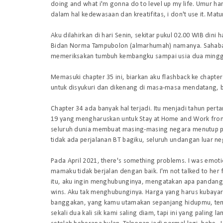
doing and what i'm gonna do to level up my life
. Umur ha
dalam hal kedewasaan dan kreatifitas,
i don't use it
.
Matur
Aku dilahirkan di hari Senin, sekitar pukul 02.00 WIB dini
Bidan Norma Tampubolon (almarhumah) namanya. Sahabat
memeriksakan tumbuh kembangku sampai usia dua mingg
Memasuki
chapter 35
ini, biarkan aku
flashback
ke chapter
untuk disyukuri dan dikenang di masa-masa mendatang, 
Chapter 34 ada banyak hal terjadi. Itu menjadi tahun per
19 yang mengharuskan untuk Stay at Home and Work from
seluruh dunia membuat masing-masing negara menutup per
tidak ada perjalanan BT bagiku, seluruh undangan luar neg
Pada April 2021,
there's something problems
.
I was emoti
mamaku tidak berjalan dengan baik.
I'm not talked to her
itu, aku ingin menghubunginya, mengatakan apa pandan
wins
. Aku tak menghubunginya. Harga yang harus kubayar
banggakan, yang kamu utamakan sepanjang hidupmu, tema
sekali dua kali sik kami saling diam, tapi ini yang palin