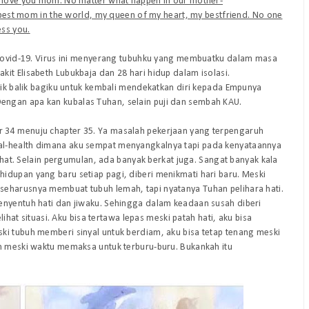
I love you mom. No matter what happen in our mother-
e best mom in the world, my queen of my heart, my bestfriend. No one
ss you.
f Covid-19. Virus ini menyerang tubuhku yang membuatku dalam masa
it Elisabeth Lubukbaja dan 28 hari hidup dalam isolasi.
itik balik bagiku untuk kembali mendekatkan diri kepada Empunya
ngan apa kan kubalas Tuhan, selain puji dan sembah KAU.
 34 menuju chapter 35. Ya masalah pekerjaan yang terpengaruh
al-health dimana aku sempat menyangkalnya tapi pada kenyataannya
 that. Selain pergumulan, ada banyak berkat juga. Sangat banyak kala
idupan yang baru setiap pagi, diberi menikmati hari baru. Meski
seharusnya membuat tubuh lemah, tapi nyatanya Tuhan pelihara hati.
enyentuh hati dan jiwaku. Sehingga dalam keadaan susah diberi
 situasi. Aku bisa tertawa lepas meski patah hati, aku bisa
ki tubuh memberi sinyal untuk berdiam, aku bisa tetap tenang meski
am meski waktu memaksa untuk terburu-buru. Bukankah itu