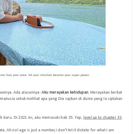
ver lose your voice. let your intuition become your super power.
ahunnya. Ada alasannya:
Aku merayakan kehidupan
. Merayakan berkat
s manusia untuk melihat apa yang Dia sajikan di dunia yang Ia ciptakan
 baru. Di 2021 ini, aku memasuki bab 35. Yap,
level up to chapter 35
.
ata.
Ah no! age is just a number,i don't let it dictate for what i am