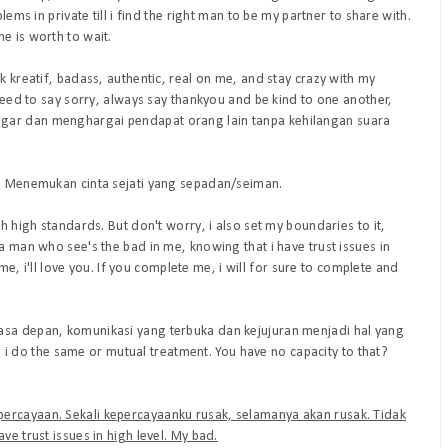
lems in private till i find the right man to be my partner to share with.
e is worth to wait.
k kreatif, badass, authentic, real on me, and stay crazy with my
 need to say sorry, always say thankyou and be kind to one another,
gar dan menghargai pendapat orang lain tanpa kehilangan suara
b. Menemukan cinta sejati yang sepadan/seiman.
h high standards. But don't worry, i also set my boundaries to it,
a man who see's the bad in me, knowing that i have trust issues in
 me, i'll love you. If you complete me, i will for sure to complete and
asa depan, komunikasi yang terbuka dan kejujuran menjadi hal yang
i do the same or mutual treatment. You have no capacity to that?
ercayaan. Sekali kepercayaanku rusak, selamanya akan rusak. Tidak
ve trust issues in high level. My bad.