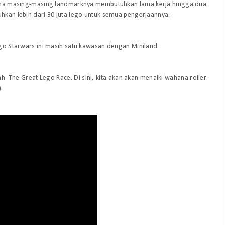
arena masing-masing landmarknya membutuhkan lama kerja hingga dua
uhkan lebih dari 30 juta lego untuk semua pengerjaannya.
Lego Starwars ini masih satu kawasan dengan Miniland.
 The Great Lego Race. Di sini, kita akan akan menaiki wahana roller
.