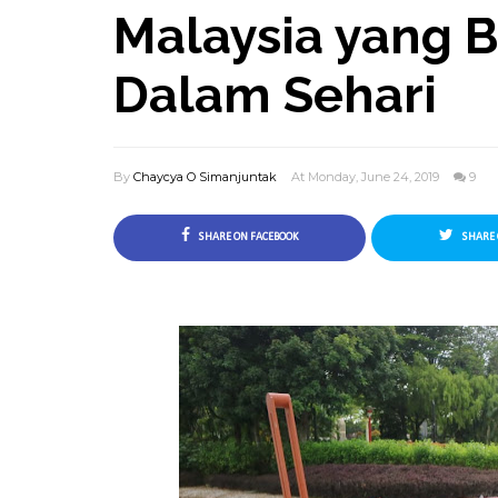
Malaysia yang B
Dalam Sehari
By
Chaycya O Simanjuntak
At Monday, June 24, 2019
9
SHARE ON FACEBOOK
SHARE 