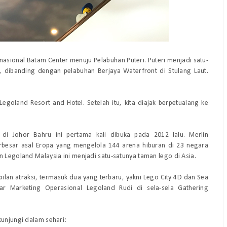
nasional Batam Center menuju Pelabuhan Puteri. Puteri menjadi satu-
 dibanding dengan pelabuhan Berjaya Waterfront di Stulang Laut.
goland Resort and Hotel. Setelah itu, kita diajak berpetualang ke
di Johor Bahru ini pertama kali dibuka pada 2012 lalu. Merlin
rbesar asal Eropa yang mengelola 144 arena hiburan di 23 negara
n Legoland Malaysia ini menjadi satu-satunya taman lego di Asia.
ilan atraksi, termasuk dua yang terbaru, yakni Lego City 4D dan Sea
jar Marketing Operasional Legoland Rudi di sela-sela Gathering
kunjungi dalam sehari: