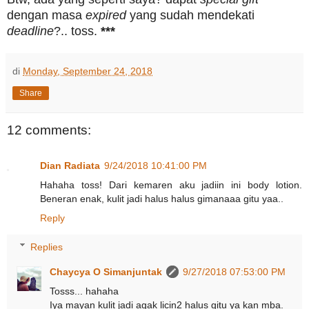
dengan masa
expired
yang sudah mendekati
deadline
?.. toss.
***
di
Monday, September 24, 2018
Share
12 comments:
Dian Radiata
9/24/2018 10:41:00 PM
Hahaha toss! Dari kemaren aku jadiin ini body lotion.
Beneran enak, kulit jadi halus halus gimanaaa gitu yaa..
Reply
Replies
Chaycya O Simanjuntak
9/27/2018 07:53:00 PM
Tosss... hahaha
Iya mayan kulit jadi agak licin2 halus gitu ya kan mba.