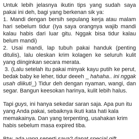
Untuk lebih jelasnya ikutin tips yang sudah saya
pakai ini deh, bagi yang berkenan sik ya:
1. Mandi dengan bersih sepulang kerja atau malam
hari sebelum tidur (Iya saya orangnya wajib mandi
kalau habis dari luar gitu. Nggak bisa tidur kalau
belum mandi)
2. Usai mandi, lap tubuh pakai handuk (penting
ditulis), lalu oleskan krim kolagen ke seluruh kulit
yang diinginkan secara merata.
3. (Lalu setelah itu pakai minyak kayu putih ke perut,
bedak baby ke leher, tidur deeeh _
hahaha.. ini nggak
usah diikuti
_) Tidur deh dengan nyaman, wangi, dan
segar. Bangun keesokan harinya, kulit lebih halus.
Tapi
guys,
ini hanya sekedar saran saja. Apa pun itu
yang Anda pakai, sebaiknya ikuti kata hati kala
memakainya. Dan yang terpenting, usahakan krim
habis sebelum masa expired tiba.
Btw, ada yang seperti saya? dapat
special gift