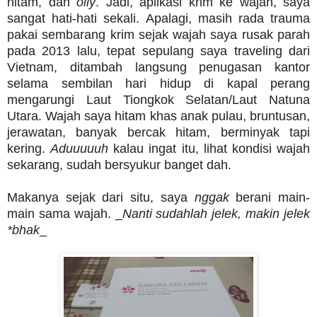
hitam, dan
oily
. Jadi, aplikasi krim ke wajah, saya
sangat hati-hati sekali. Apalagi, masih rada trauma
pakai sembarang krim sejak wajah saya rusak parah
pada 2013 lalu, tepat sepulang saya traveling dari
Vietnam, ditambah langsung penugasan kantor
selama sembilan hari hidup di kapal perang
mengarungi Laut Tiongkok Selatan/Laut Natuna
Utara. Wajah saya hitam khas anak pulau, bruntusan,
jerawatan, banyak bercak hitam, berminyak tapi
kering.
Aduuuuuh
kalau ingat itu, lihat kondisi wajah
sekarang, sudah bersyukur banget dah.
Makanya sejak dari situ, saya
nggak
berani main-
main sama wajah. _
Nanti sudahlah jelek, makin jelek
*bhak
_