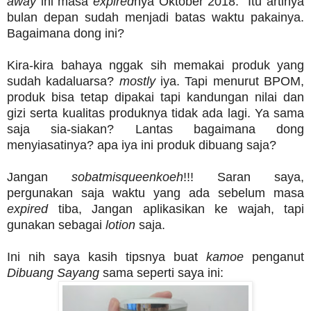
away
ini masa
expired
nya Oktober 2018. Itu artinya
bulan depan sudah menjadi batas waktu pakainya.
Bagaimana dong ini?
Kira-kira bahaya nggak sih memakai produk yang
sudah kadaluarsa?
mostly
iya. Tapi menurut BPOM,
produk bisa tetap dipakai tapi kandungan nilai dan
gizi serta kualitas produknya tidak ada lagi. Ya sama
saja sia-siakan? Lantas bagaimana dong
menyiasatinya? apa iya ini produk dibuang saja?
Jangan
sobatmisqueenkoeh
!!! Saran saya,
pergunakan saja waktu yang ada sebelum masa
expired
tiba, Jangan aplikasikan ke wajah, tapi
gunakan sebagai
lotion
saja.
Ini nih saya kasih tipsnya buat
kamoe
penganut
Dibuang Sayang
sama seperti saya ini: