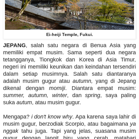
Ei-heiji Temple, Fukui.
JEPANG
, salah satu negara di Benua Asia yang
memiliki empat musim. Sama seperti dua negara
tetangganya, Tiongkok dan Korea di Asia Timur,
negeri ini memiliki keunikan dan keindahan tersendiri
dalam setiap musimnya. Salah satu diantaranya
adalah musim gugur
atau
autumn,
yang di Jepang
dikenal dengan
momiji
. Diantara empat musim:
summer, autumn, winter
, dan
spring
, saya paling
suka
autum
, atau musim gugur.
Mengapa?
i don't know why
. Apa karena saya lahir di
musim gugur, berzodiak Scorpio, atau bagaimana
ya
nggak
tahu juga. Tapi yang jelas, suasana musim
gugur dengan langit biru yang cerah, matahari