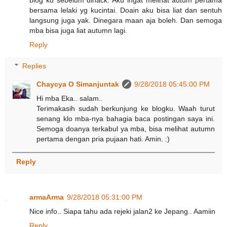
blog ku sebelum dihack. Aku ingat melihat autum pertama
bersama lelaki yg kucintai. Doain aku bisa liat dan sentuh
langsung juga yak. Dinegara maan aja boleh. Dan semoga
mba bisa juga liat autumn lagi.
Reply
Replies
Chaycya O Simanjuntak
9/28/2018 05:45:00 PM
Hi mba Eka.. salam..
Terimakasih sudah berkunjung ke blogku. Waah turut
senang klo mba-nya bahagia baca postingan saya ini.
Semoga doanya terkabul ya mba, bisa melihat autumn
pertama dengan pria pujaan hati. Amin. :)
Reply
armaArma
9/28/2018 05:31:00 PM
Nice info.. Siapa tahu ada rejeki jalan2 ke Jepang.. Aamiin
Reply