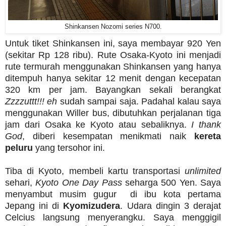
Shinkansen Nozomi series N700.
Untuk tiket Shinkansen ini, saya membayar 920 Yen
(sekitar Rp 128 ribu). Rute Osaka-Kyoto ini menjadi
rute termurah menggunakan Shinkansen yang hanya
ditempuh hanya sekitar 12 menit dengan kecepatan
320 km per jam. Bayangkan sekali berangkat
Zzzzuttt!!!
eh
sudah sampai saja. Padahal kalau saya
menggunakan Willer bus, dibutuhkan perjalanan tiga
jam dari Osaka ke Kyoto atau sebaliknya.
I thank
God
, diberi kesempatan menikmati naik
kereta
peluru
yang tersohor ini.
Tiba di Kyoto, membeli kartu transportasi
unlimited
sehari,
Kyoto One Day Pass
seharga 500 Yen. Saya
menyambut musim gugur di ibu kota pertama
Jepang ini di
Kyomizudera
. Udara dingin 3 derajat
Celcius langsung menyerangku. Saya menggigil