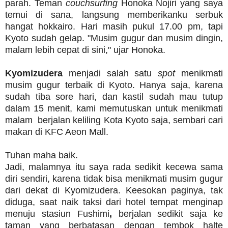
parah. Teman
couchsurfing
Honoka Nojiri yang saya
temui di sana, langsung memberikanku serbuk
hangat hokkairo. Hari masih pukul 17.00 pm, tapi
Kyoto sudah gelap. "Musim gugur dan musim dingin,
malam lebih cepat di sini," ujar Honoka.
Kyomizudera
menjadi salah satu
spot
menikmati
musim gugur terbaik di Kyoto. Hanya saja, karena
sudah tiba sore hari, dan kastil sudah mau tutup
dalam 15 menit, kami memutuskan untuk menikmati
malam berjalan keliling Kota Kyoto saja, sembari cari
makan di KFC Aeon Mall.
Tuhan maha baik.
Jadi, malamnya itu saya rada sedikit kecewa sama
diri sendiri, karena tidak bisa menikmati musim gugur
dari dekat di Kyomizudera. Keesokan paginya, tak
diduga, saat naik taksi dari hotel tempat menginap
menuju stasiun Fushimi
,
berjalan sedikit saja ke
taman yang berbatasan dengan tembok halte