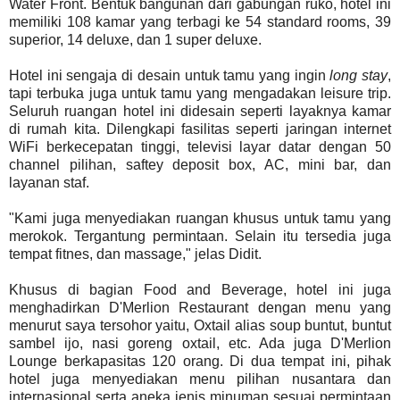
Water Front. Bentuk bangunan dari gabungan ruko, hotel ini
memiliki 108 kamar yang terbagi ke 54 standard rooms, 39
superior, 14 deluxe, dan 1 super deluxe.
Hotel ini sengaja di desain untuk tamu yang ingin
long stay
,
tapi terbuka juga untuk tamu yang mengadakan leisure trip.
Seluruh ruangan hotel ini didesain seperti layaknya kamar
di rumah kita. Dilengkapi fasilitas seperti jaringan internet
WiFi berkecepatan tinggi, televisi layar datar dengan 50
channel pilihan, saftey deposit box, AC, mini bar, dan
layanan staf.
"Kami juga menyediakan ruangan khusus untuk tamu yang
merokok. Tergantung permintaan. Selain itu tersedia juga
tempat fitnes, dan massage," jelas Didit.
Khusus di bagian Food and Beverage, hotel ini juga
menghadirkan D'Merlion Restaurant dengan menu yang
menurut saya tersohor yaitu, Oxtail alias soup buntut, buntut
sambel ijo, nasi goreng oxtail, etc. Ada juga D'Merlion
Lounge berkapasitas 120 orang. Di dua tempat ini, pihak
hotel juga menyediakan menu pilihan nusantara dan
internasional serta aneka jenis minuman sesuai permintaan