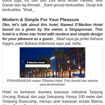
Bams juga, Ira, dan duo Eka serta teman mereka, Mas
Danan dan bg Ahmadi. _
Kami gossip berkualitas. Gosip kok
berkualitas. *bhak
_
Modern & Simple For Your Pleasure
Oke, let's talk about this hotel. Named D'Merlion Hotel
based on a given by the owner, a Singaporean. This
hotel is a three star hotel with modern and simple design
for your pleasure as a guest.
_Maaf saya ga pinter bahasa
Inggris, pake Bahasa Indonesia saya yak. hehe_
PEMANDANGAN malam D'Merlion Hotel. Foto diambil dari website
www.dmerlionhotel.
Hotel ini berlokasi diantara kawasan industrial Tanjung
Uncang, Batuaji dan juga Sekupang. Hanya 100 meter dari
Simpang Basecamp, menuju arah kawasan wisata Marina