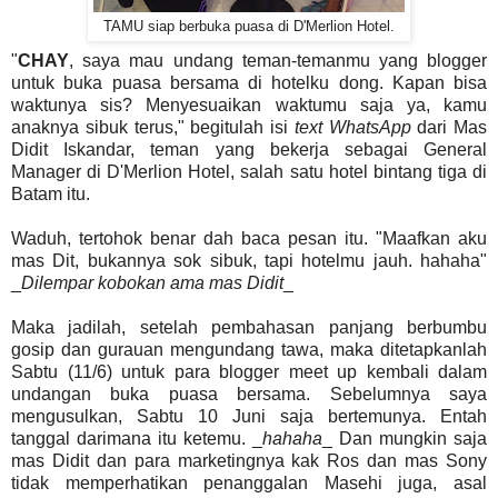
TAMU siap berbuka puasa di D'Merlion Hotel.
"
CHAY
, saya mau undang teman-temanmu yang blogger
untuk buka puasa bersama di hotelku dong. Kapan bisa
waktunya sis? Menyesuaikan waktumu saja ya, kamu
anaknya sibuk terus," begitulah isi
text WhatsApp
dari Mas
Didit Iskandar, teman yang bekerja sebagai General
Manager di D'Merlion Hotel, salah satu hotel bintang tiga di
Batam itu.
Waduh, tertohok benar dah baca pesan itu. "Maafkan aku
mas Dit, bukannya sok sibuk, tapi hotelmu jauh. hahaha"
_
Dilempar kobokan ama mas Didit
_
Maka jadilah, setelah pembahasan panjang berbumbu
gosip dan gurauan mengundang tawa, maka ditetapkanlah
Sabtu (11/6) untuk para blogger meet up kembali dalam
undangan buka puasa bersama. Sebelumnya saya
mengusulkan, Sabtu 10 Juni saja bertemunya. Entah
tanggal darimana itu ketemu. _
hahaha
_ Dan mungkin saja
mas Didit dan para marketingnya kak Ros dan mas Sony
tidak memperhatikan penanggalan Masehi juga, asal