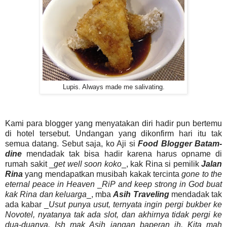
Lupis. Always made me salivating.
Kami para blogger yang menyatakan diri hadir pun bertemu
di hotel tersebut. Undangan yang dikonfirm hari itu tak
semua datang. Sebut saja, ko Aji si
Food Blogger Batam-
dine
mendadak tak bisa hadir karena harus opname di
rumah sakit _
get well soon koko
_, kak Rina si pemilik
Jalan
Rina
yang mendapatkan musibah kakak tercinta
gone to the
eternal peace in Heaven
_
RiP and keep strong in God buat
kak Rina dan keluarga
_, mba
Asih Traveling
mendadak tak
ada kabar _
Usut punya usut, ternyata ingin pergi bukber ke
Novotel, nyatanya tak ada slot, dan akhirnya tidak pergi ke
dua-duanya. Ish mak Asih jangan baperan ih. Kita mah