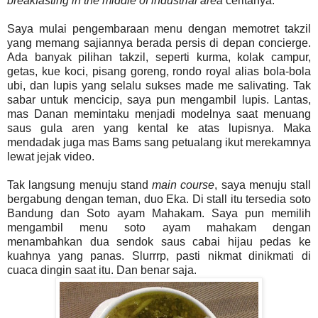
breakfasting in the middle of industrial area
ceritanya.
Saya mulai pengembaraan menu dengan memotret takzil
yang memang sajiannya berada persis di depan concierge.
Ada banyak pilihan takzil, seperti kurma, kolak campur,
getas, kue koci, pisang goreng, rondo royal alias bola-bola
ubi, dan lupis yang selalu sukses made me salivating. Tak
sabar untuk mencicip, saya pun mengambil lupis. Lantas,
mas Danan memintaku menjadi modelnya saat menuang
saus gula aren yang kental ke atas lupisnya. Maka
mendadak juga mas Bams sang petualang ikut merekamnya
lewat jejak video.
Tak langsung menuju stand
main course
, saya menuju stall
bergabung dengan teman, duo Eka. Di stall itu tersedia soto
Bandung dan Soto ayam Mahakam. Saya pun memilih
mengambil menu soto ayam mahakam dengan
menambahkan dua sendok saus cabai hijau pedas ke
kuahnya yang panas. Slurrrp, pasti nikmat dinikmati di
cuaca dingin saat itu. Dan benar saja.