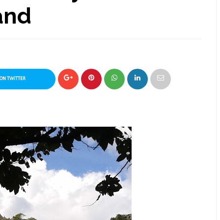
and
ON TWITTER