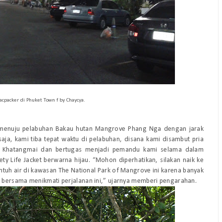
cpacker di Phuket Town f by Chaycya.
 menuju pelabuhan Bakau hutan Mangrove Phang Nga dengan jarak
saja, kami tiba tepat waktu di pelabuhan, disana kami disambut pria
a Khatangmai dan bertugas menjadi pemandu kami selama dalam
y Life Jacket berwarna hijau. “Mohon diperhatikan, silakan naik ke
entuh air di kawasan The National Park of Mangrove ini karena banyak
 bersama menikmati perjalanan ini,” ujarnya memberi pengarahan.