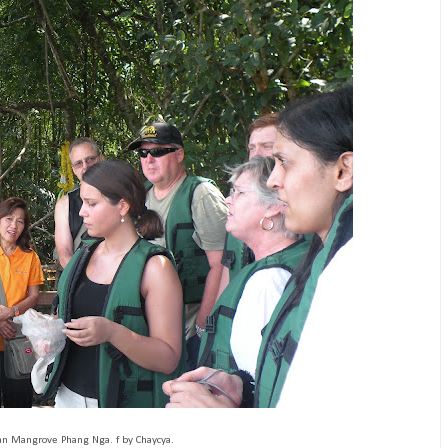
an Mangrove Phang Nga. f by Chaycya.