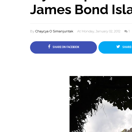
James Bond Isl
By
Chaycya O Simanjuntak
At Monday, January 02, 2012
1
SHARE ON FACEBOOK
SHARE 