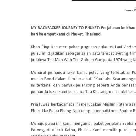
James Bo
MY BACKPACKER JOURNEY TO PHUKET: Perjalanan ke Khao P
hari ke empat kami di Phuket, Thailand.
Khao Ping Kan merupakan gugusan pulau di Laut And
pulau ini dijadikan sebagai salah satu tempat syuting fi
judulnya
The Man With The Golden Gun
pada 1974 yang la
Menurut pemandu lokal kami, pulau yang terletak di P
musuh Bond dalam film tersebut. “Kau tahu Scaramanga?
ini terkenal dan banyak pelancong seperti Anda penasa
pemandu lokal kami bernama Tha Khatangmai sambil tert
Pria luwes berkacamata ini merupakan Muslim Patani asal
Phuket ke Pulau Phang Nga dengan menaiki mini Shuttle B
Menuju pulau ini, kami mengambil paket perjalanan sehari 
Patong, di distrik Kathu, Phuket. Kami memilih paket p