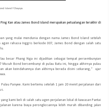
nd Island f Chaycya.
ing Kan atau James Bond Island merupakan petualangan terakhir di
aman yang mulai mendunia dengan nama
James Bond Island
setelah
lm agen rahasia Inggris berkode
007, James Bond
dengan salah satu
lu.
ulau besar Phang Nga ini dijadikan sebagai tempat persembunyian
 Musuh Bond bersembunyi di pulau Batu ini, hingga akhirnya pulau
ran akan keindahannya dan akhirnya berada disini sekarang,” ujar
awa.
 Pulau Panyee. Kami bertemu setelah 1 jam 20 menit perjalanan dari
us.
yang kami beli di salah satu agen perjalanan lokal di kawasan Pantai
erjalanan karena biaya perongkosannya lebih murah dibanding jalan