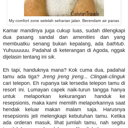
My comfort zone setelah seharian jalan. Berendam air panas
Kamar mandinya juga cukup luas, sudah dilengkapi
dua pasang sandal dan
amenities
dan yang
membuatku senang bukan kepalang, ada
bathtub
.
Yuhuuuuuu. Padahal di keterangan di Agoda, nggak
dijelasin tentang ini
sik
.
Eh tapi, handuknya mana? Kok cuma dua, padahal
tamu ada tiga?
Jreng jreng jreng... Clingak-clinguk
cari telepon. Eh rupanya tak tersedia telepon tamu di
resort ini. Lumayan capek naik-turun tangga hanya
untuk melaporkan kekurangan handuk ke
resepsionis, maka kami memilih melaporkannya saat
hendak keluar makan malam saja. Harusnya
resepsionis jeli melengkapi kebutuhan tamu. Ketika
ada orderan masuk, lihat jumlah tamu, nah segitu