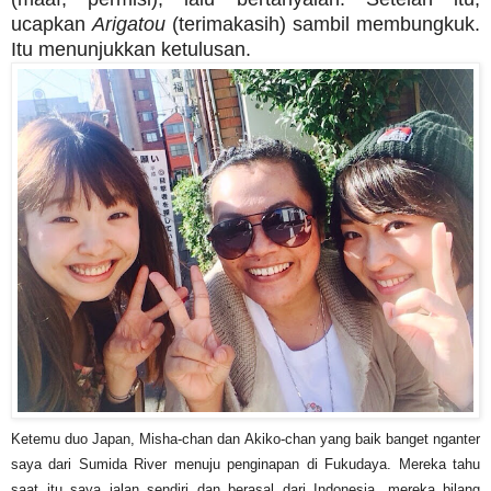
ucapkan
Arigatou
(terimakasih) sambil membungkuk.
Itu menunjukkan ketulusan.
Ketemu duo Japan, Misha-chan dan Akiko-chan yang baik banget nganter
saya dari Sumida River menuju penginapan di Fukudaya. Mereka tahu
saat itu saya jalan sendiri dan berasal dari Indonesia, mereka bilang