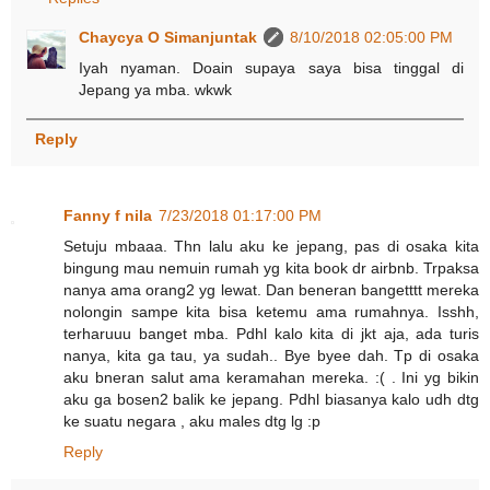
Chaycya O Simanjuntak
8/10/2018 02:05:00 PM
Iyah nyaman. Doain supaya saya bisa tinggal di
Jepang ya mba. wkwk
Reply
Fanny f nila
7/23/2018 01:17:00 PM
Setuju mbaaa. Thn lalu aku ke jepang, pas di osaka kita
bingung mau nemuin rumah yg kita book dr airbnb. Trpaksa
nanya ama orang2 yg lewat. Dan beneran bangetttt mereka
nolongin sampe kita bisa ketemu ama rumahnya. Isshh,
terharuuu banget mba. Pdhl kalo kita di jkt aja, ada turis
nanya, kita ga tau, ya sudah.. Bye byee dah. Tp di osaka
aku bneran salut ama keramahan mereka. :( . Ini yg bikin
aku ga bosen2 balik ke jepang. Pdhl biasanya kalo udh dtg
ke suatu negara , aku males dtg lg :p
Reply