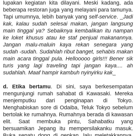
lupakan kegiatan kita dilayani. Meski kadang, ada
beberapa restoran juga yang melayani para tamunya.
Tapi umumnya, lebih banyak yang
self-service
. _
Jadi
kak, kalau sudah selesai makan, jangan langsung
main tinggal ya? Sebaiknya kembalikan itu nampan
ke loket khusus atau ke staf penjual makanannya.
Jangan malu-maluin kaya rekan senegara yang
sudah -sudah. Sudahlah ribut banget, sehabis makan
main acara tinggal pula. Hellooooo girls!!! Bener sik
turis yang lagi traveling tapi jangan kaya.... ah
sudahlah. Maaf hampir kambuh nyinyirku kak
_
d. Etika bertamu
. Di sini, saya berkesempatan
mengunjungi rumah sahabat di Kawasaki. Mereka
menjemputku dari penginapan di Tokyo.
Menghabiskan sore di Odaiba, Teluk Tokyo sebelum
bertolak ke rumahnya. Rumahnya berada di kawasan
elit. Saat membuka pintu, Sahabatku yang
bersuamikan Jepang itu mempersilakanku masuk.
Buka sepatu dong di genkan, lalu meletakkannya.