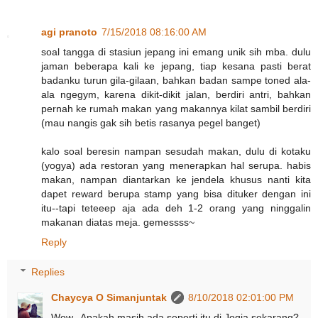
agi pranoto
7/15/2018 08:16:00 AM
soal tangga di stasiun jepang ini emang unik sih mba. dulu
jaman beberapa kali ke jepang, tiap kesana pasti berat
badanku turun gila-gilaan, bahkan badan sampe toned ala-
ala ngegym, karena dikit-dikit jalan, berdiri antri, bahkan
pernah ke rumah makan yang makannya kilat sambil berdiri
(mau nangis gak sih betis rasanya pegel banget)
kalo soal beresin nampan sesudah makan, dulu di kotaku
(yogya) ada restoran yang menerapkan hal serupa. habis
makan, nampan diantarkan ke jendela khusus nanti kita
dapet reward berupa stamp yang bisa dituker dengan ini
itu--tapi teteeep aja ada deh 1-2 orang yang ninggalin
makanan diatas meja. gemessss~
Reply
Replies
Chaycya O Simanjuntak
8/10/2018 02:01:00 PM
Wow.. Apakah masih ada seperti itu di Jogja sekarang?