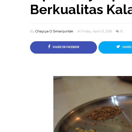
Berkualitas Kal
By
Chaycya O Simanjuntak
At Friday, April 01, 2016
15
SHARE ON FACEBOOK
SHARE 