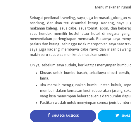
Menu makanan rumah
Sebagai penikmat traveling, saya juga termasuk golongan y
rendang, dan ikan teri disambal kering. Kadang, saya 
makanan kaleng, saus cabe, saus tomat, abon, dan bebera
saat hendak memilih hostel atau hotel di negara yang 
menyediakan perlengkapan memasak. Biasanya saya men
praktis dan kering, sehingga tidak merepotkan saya saat tra
saya juga kadang membawa cabe rawit dan irisan bawang 
makin seru saat bisa menikmati masakan sendiri.
Oh ya, sebelum saya sudahi, berikut tips menyimpan bumbu d
Khusus untuk bumbu basah, sebaiknya dicuci bersih,
lama.
Jika memilih menggunakan bumbu instan bubuk, seper
membeli dalam kemasan kecil sebab akan jarang sekali
yang bisa menyimpan beberapa jenis dari bumbu dapur
Pastikan wadah untuk menyimpan semua jenis bumbu ma
SHARE ON FACEBOOK
SHARE 