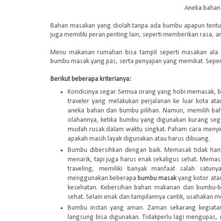
Aneka bahan 
Bahan masakan yang diolah tanpa ada bumbu apapun tentu
juga memiliki peran penting lain, seperti memberikan rasa,
Menu makanan rumahan bisa tampil seperti masakan ala
bumbu masak yang pas, serta penyajian yang memikat. Sepert
Berikut beberapa kriterianya:
Kondisinya segar. Semua orang yang hobi memasak, ba
traveler yang melakukan perjalanan ke luar kota at
aneka bahan dan bumbu pilihan. Namun, memilih bah
olahannya, ketika bumbu yang digunakan kurang sega
mudah rusak dalam waktu singkat. Paham cara men
apakah masih layak digunakan atau harus dibuang.
Bumbu dibersihkan dengan baik. Memasak tidak ha
menarik, tapi juga harus enak sekaligus sehat. Memas
traveling, memiliki banyak manfaat salah satun
menggunakan beberapa
bumbu masak
yang kotor ata
kesehatan. Kebersihan bahan makanan dan bumbu-
sehat. Selain enak dan tampilannya cantik, usahakan m
Bumbu instan yang aman. Zaman sekarang kegiatan
langsung bisa digunakan. Tidakperlu lagi mengupas