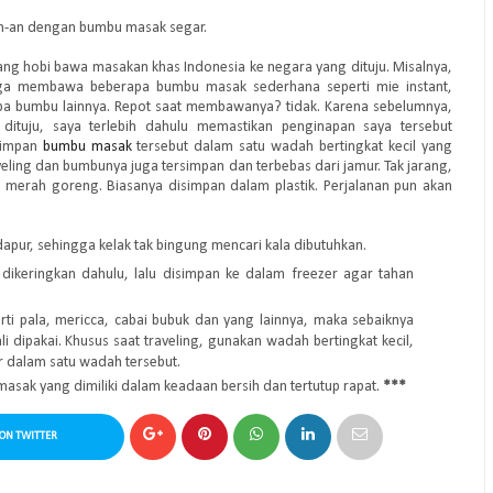
-an dengan bumbu masak segar.
ang hobi bawa masakan khas Indonesia ke negara yang dituju. Misalnya,
juga membawa beberapa bumbu masak sederhana seperti mie instant,
pa bumbu lainnya. Repot saat membawanya? tidak. Karena sebelumnya,
dituju, saya terlebih dahulu memastikan penginapan saya tersebut
yimpan
bumbu masak
tersebut dalam satu wadah bertingkat kecil yang
veling dan bumbunya juga tersimpan dan terbebas dari jamur. Tak jarang,
merah goreng. Biasanya disimpan dalam plastik. Perjalanan pun akan
apur, sehingga kelak tak bingung mencari kala dibutuhkan.
 dikeringkan dahulu, lalu disimpan ke dalam freezer agar tahan
ti pala, mericca, cabai bubuk dan yang lainnya, maka sebaiknya
 dipakai. Khusus saat traveling, gunakan wadah bertingkat kecil,
 dalam satu wadah tersebut.
sak yang dimiliki dalam keadaan bersih dan tertutup rapat.
***
ON TWITTER