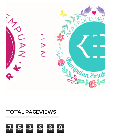
TOTAL PAGEVIEWS
7
5
3
6
3
9