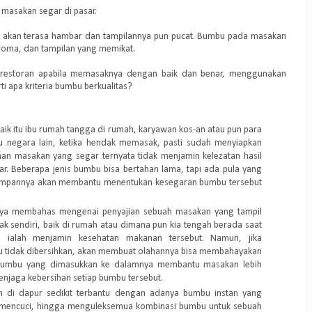
masakan segar di pasar.
 akan terasa hambar dan tampilannya pun pucat. Bumbu pada masakan
 aroma, dan tampilan yang memikat.
 restoran apabila memasaknya dengan baik dan benar, menggunakan
i apa kriteria bumbu berkualitas?
ik itu ibu rumah tangga di rumah, karyawan kos-an atau pun para
au negara lain, ketika hendak memasak, pasti sudah menyiapkan
an masakan yang segar ternyata tidak menjamin kelezatan hasil
r. Beberapa jenis bumbu bisa bertahan lama, tapi ada pula yang
yimpannya akan membantu menentukan kesegaran bumbu tersebut
nya membahas mengenai penyajian sebuah masakan yang tampil
ak sendiri, baik di rumah atau dimana pun kia tengah berada saat
ya ialah menjamin kesehatan makanan tersebut. Namun, jika
u tidak dibersihkan, akan membuat olahannya bisa membahayakan
bumbu yang dimasukkan ke dalamnya membantu masakan lebih
enjaga kebersihan setiap bumbu tersebut.
 di dapur sedikit terbantu dengan adanya bumbu instan yang
, mencuci, hingga menguleksemua kombinasi bumbu untuk sebuah