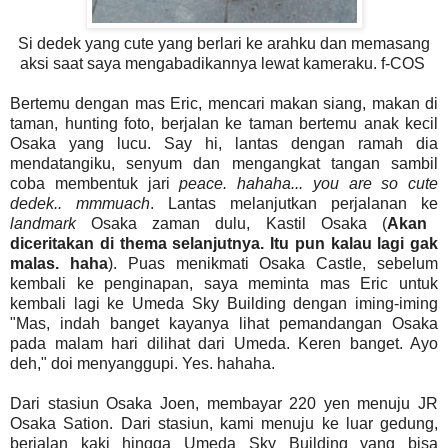
Si dedek yang cute yang berlari ke arahku dan memasang
aksi saat saya mengabadikannya lewat kameraku. f-COS
Bertemu dengan mas Eric, mencari makan siang, makan di
taman, hunting foto, berjalan ke taman bertemu anak kecil
Osaka yang lucu. Say hi, lantas dengan ramah dia
mendatangiku, senyum dan mengangkat tangan sambil
coba membentuk jari
peace. hahaha... you are so cute
dedek.. mmmuach
. Lantas melanjutkan perjalanan ke
landmark
Osaka zaman dulu, Kastil Osaka (
Akan
diceritakan di thema selanjutnya. Itu pun kalau lagi gak
malas. haha
). Puas menikmati Osaka Castle, sebelum
kembali ke penginapan, saya meminta mas Eric untuk
kembali lagi ke Umeda Sky Building dengan iming-iming
"Mas, indah banget kayanya lihat pemandangan Osaka
pada malam hari dilihat dari Umeda. Keren banget. Ayo
deh," doi menyanggupi. Yes. hahaha.
Dari stasiun Osaka Joen, membayar 220 yen menuju JR
Osaka Sation. Dari stasiun, kami menuju ke luar gedung,
berjalan kaki hingga Umeda Sky Building yang bisa