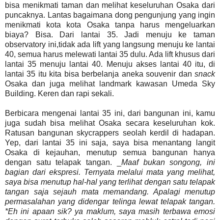
bisa menikmati taman dan melihat keseluruhan Osaka dari
puncaknya. Lantas bagaimana dong pengunjung yang ingin
menikmati kota kota Osaka tanpa harus mengeluarkan
biaya? Bisa. Dari lantai 35. Jadi menuju ke taman
observatory ini,tidak ada lift yang langsung menuju ke lantai
40, semua harus melewati lantai 35 dulu. Ada lift khusus dari
lantai 35 menuju lantai 40. Menuju akses lantai 40 itu, di
lantai 35 itu kita bisa berbelanja aneka souvenir dan
snack
Osaka dan juga melihat landmark kawasan Umeda Sky
Building. Keren dan rapi sekali.
Berbicara mengenai lantai 35 ini, dari bangunan ini, kamu
juga sudah bisa melihat Osaka secara keseluruhan kok.
Ratusan bangunan skycrappers seolah kerdil di hadapan.
Yep, dari lantai 35 ini saja, saya bisa menantang langit
Osaka di kejauhan, menutup semua bangunan hanya
dengan satu telapak tangan. _
Maaf bukan songong, ini
bagian dari ekspresi. Ternyata melalui mata yang melihat,
saya bisa menutup hal-hal yang terlihat dengan satu telapak
tangan saja sejauh mata memandang. Apalagi menutup
permasalahan yang didengar telinga lewat telapak tangan.
*Eh ini apaan sik? ya maklum, saya masih terbawa emosi