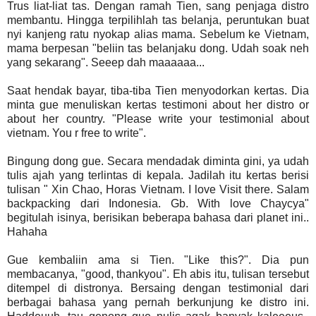
Trus liat-liat tas. Dengan ramah Tien, sang penjaga distro
membantu. Hingga terpilihlah tas belanja, peruntukan buat
nyi kanjeng ratu nyokap alias mama. Sebelum ke Vietnam,
mama berpesan "beliin tas belanjaku dong. Udah soak neh
yang sekarang". Seeep dah maaaaaa...
Saat hendak bayar, tiba-tiba Tien menyodorkan kertas. Dia
minta gue menuliskan kertas testimoni about her distro or
about her country. "Please write your testimonial about
vietnam. You r free to write".
Bingung dong gue. Secara mendadak diminta gini, ya udah
tulis ajah yang terlintas di kepala. Jadilah itu kertas berisi
tulisan " Xin Chao, Horas Vietnam. I love Visit there. Salam
backpacking dari Indonesia. Gb. With love Chaycya"
begitulah isinya, berisikan beberapa bahasa dari planet ini..
Hahaha
Gue kembaliin ama si Tien. "Like this?". Dia pun
membacanya, "good, thankyou". Eh abis itu, tulisan tersebut
ditempel di distronya. Bersaing dengan testimonial dari
berbagai bahasa yang pernah berkunjung ke distro ini.