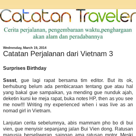
Wednesday, March 19, 2014
Catatan Perjalanan dari Vietnam 3
Surprises Birthday
Sssst
, gue lagi rapat bersama tim editor. But its ok,
berhubung belum ada pembicaraan tentang gue atau hal
yang bakal gue sampaikan, ya mending gue nunduk ajah,
deketin kursi ke meja rapat, buka notes HP, then as you see
me now!!! Writing my experienced when i was live as an
nomad girl in Vietnam.
Lanjutan cerita sebelumnya, abis mammam pho bo di bui
vien, gue menyisir sepanjang jalan Bui Vien dong. Ratusan
manusia berseliweran, saingan ama ratusan motor. Meski