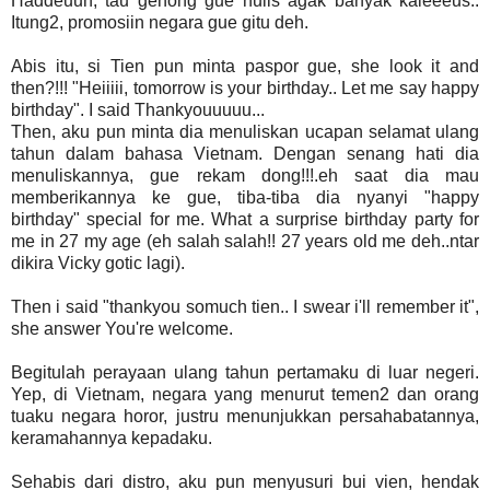
Haddeuuh, tau genong gue nulis agak banyak kaleeeus..
Itung2, promosiin negara gue gitu deh.
Abis itu, si Tien pun minta paspor gue, she look it and
then?!!! "Heiiiii, tomorrow is your birthday.. Let me say happy
birthday". I said Thankyouuuuu...
Then, aku pun minta dia menuliskan ucapan selamat ulang
tahun dalam bahasa Vietnam. Dengan senang hati dia
menuliskannya, gue rekam dong!!!.eh saat dia mau
memberikannya ke gue, tiba-tiba dia nyanyi "happy
birthday" special for me. What a surprise birthday party for
me in 27 my age (eh salah salah!! 27 years old me deh..ntar
dikira Vicky gotic lagi).
Then i said "thankyou somuch tien.. I swear i'll remember it",
she answer You're welcome.
Begitulah perayaan ulang tahun pertamaku di luar negeri.
Yep, di Vietnam, negara yang menurut temen2 dan orang
tuaku negara horor, justru menunjukkan persahabatannya,
keramahannya kepadaku.
Sehabis dari distro, aku pun menyusuri bui vien, hendak