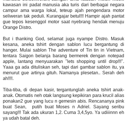
kawasan ini padat manusia aka turis dari berbagai negara
campur ama warga lokal, teteup ajah pengendara motor
seliweran tak peduli. Kurangajar betul!!! Hampir ajah pantat
gue tepos kesenggol motor saat nyebrang hendak menuju
Orange Distro.
But i thanking God, selamat juga nyampe Distro. Masuk
kesana, aneka tshirt dengan sablon lucu bergantung di
hanger. Mulai sablon The adventure of Tin tin in Vietnam,
tentara Saigon belanja barang bermerek dengan notepad
apple, lantang menyuarakan "lets shopping until drop!!!".
Yaaa ga ada dituliskan seh, tapi dari gambar sablon itu, ya
menurut gue artinya gituh. Namanya plesetan.. Serah deh
ah!!!!.
Tiba-tiba, di depan kasir, tergantunglah aneka tshirt anak-
anak. Otomatis neh otak langsung kepikiran para krucil alias
ponakan2 gue yang lucu n gemesin abis. Rencananya pink
buat Sean, putih buat Moses n Adriel. Sayang seribu
sayang!!! Tak ada ukuran 1,2. Cuma 3,4,5yo. Ya udiiinnn eh
ya udah batal deh.