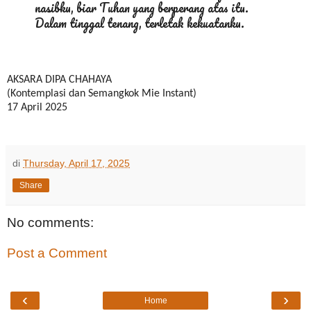
nasibku, biar Tuhan yang berperang atas itu.
Dalam tinggal tenang, terletak kekuatanku.
AKSARA DIPA CHAHAYA
(Kontemplasi dan Semangkok Mie Instant)
17 April 2025
di
Thursday, April 17, 2025
Share
No comments:
Post a Comment
‹
›
Home