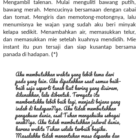
Mengambil talenan. Mulai menguliti bawang putih,
bawang merah. Mencucinya bersamaan dengan cabai
dan tomat. Mengiris dan memotong-motongnya, lalu
menumisnya ke wajan yang sudah aku beri minyak
kelapa sedikit. Menambahkan air, memasukkan telur,
dan memasukkan mie setelah kuahnya mendidih. Mie
instant itu pun tersaji dan siap kusantap bersama
panada di hadapan.
(*)
Aku membutuhkan waktu yang lebih lama dari
pada yang lain. Aku dipatahkan saat semua baik-
baik saja seperti tanah liat kering yang disiram,
dilunakkan, lalu dibentuk. Ternyata itu
membentukku lebih baik lagi, menjadi bejana yang
indah di hadapanNya. Aku tidak membutuhkan
pengakuan dunia, asal Tuhan mengakuiku sebagai
anakNya. Aku tidak membutuhkan jadwal dunia,
karena waktu Tuhan selalu terbaik bagiku.
Masalahku tidak menentukan masa depanku dan