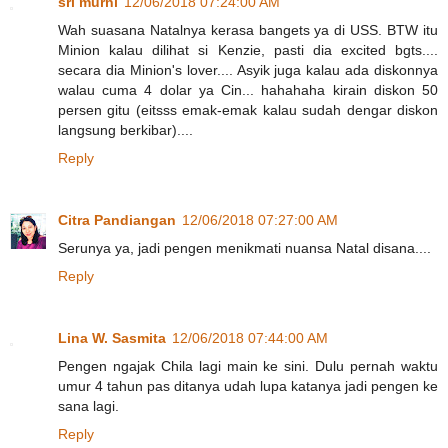
sri murni
12/06/2018 07:24:00 AM
Wah suasana Natalnya kerasa bangets ya di USS. BTW itu
Minion kalau dilihat si Kenzie, pasti dia excited bgts....
secara dia Minion's lover.... Asyik juga kalau ada diskonnya
walau cuma 4 dolar ya Cin... hahahaha kirain diskon 50
persen gitu (eitsss emak-emak kalau sudah dengar diskon
langsung berkibar)....
Reply
Citra Pandiangan
12/06/2018 07:27:00 AM
Serunya ya, jadi pengen menikmati nuansa Natal disana....
Reply
Lina W. Sasmita
12/06/2018 07:44:00 AM
Pengen ngajak Chila lagi main ke sini. Dulu pernah waktu
umur 4 tahun pas ditanya udah lupa katanya jadi pengen ke
sana lagi.
Reply