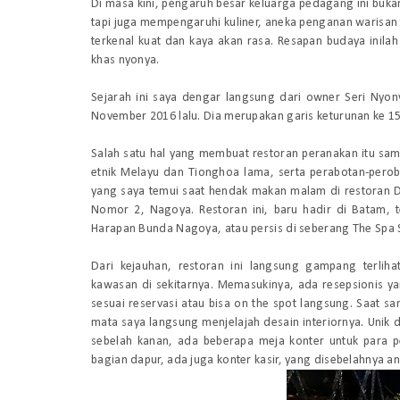
Di masa kini, pengaruh besar keluarga pedagang ini buk
tapi juga mempengaruhi kuliner, aneka penganan warisa
terkenal kuat dan kaya akan rasa. Resapan budaya inila
khas nyonya.
Sejarah ini saya dengar langsung dari owner Seri Nyon
November 2016 lalu. Dia merupakan garis keturunan ke 15
Salah satu hal yang membuat restoran peranakan itu sa
etnik Melayu dan Tionghoa lama, serta perabotan-peroba
yang saya temui saat hendak makan malam di restoran D
Nomor 2, Nagoya. Restoran ini, baru hadir di Batam, t
Harapan Bunda Nagoya, atau persis di seberang The Spa S
Dari kejauhan, restoran ini langsung gampang terlih
kawasan di sekitarnya. Memasukinya, ada resepsionis
sesuai reservasi atau bisa on the spot langsung. Saat s
mata saya langsung menjelajah desain interiornya. Unik
sebelah kanan, ada beberapa meja konter untuk para p
bagian dapur, ada juga konter kasir, yang disebelahnya a