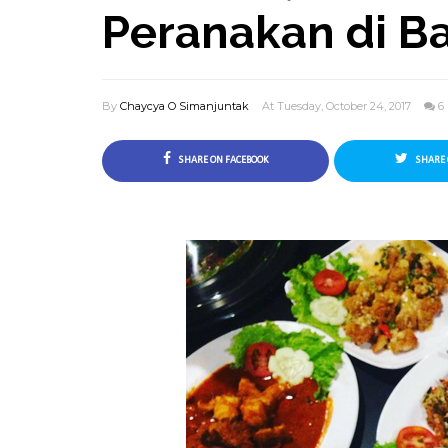
Peranakan di B
By
Chaycya O Simanjuntak
At Tuesday, October 24, 2017
6
SHARE ON FACEBOOK
SHARE 