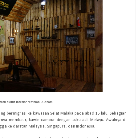
satu sudut interior restoran D'Steam.
g bermigrasi ke kawasan Selat Malaka pada abad 15 lalu. Sebagian
hirnya membaur, kawin campur dengan suku asli Melayu. Awalnya di
gga ke daratan Malaysia, Singapura, dan Indonesia.