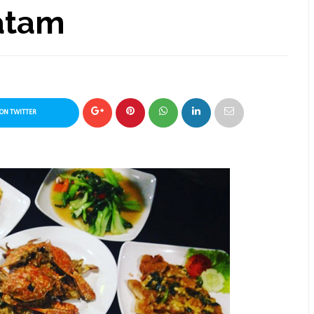
atam
ON TWITTER