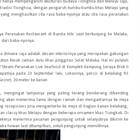
an hanya mempengaruhi akulturasi budaya Tionghoa dan Melayu saja,
n tradisi Tionghoa, dengan pengaruh bumbu-bumbu khas Melayu yang
h yang menghasilkan cita rasa baba-nyonya atau cita rasa peranakan
ya Peranakan Restaurant di Banda Hilir saat berkunjung ke Malaka,
 dari baba-nyonya.
ma dimana saja adalah desain interiornya yang merupakan gabungan
tan klasik zaman dulu khas pinggiran Selat Malaka. Hal ini pulalah
'Steam-Peranakan Live Seafood di Komplek Kampung Seraya Blok II
epatnya pada 23 September lalu. Lokasinya, persis di belakang RS
ecret, 20 meter ke kanan.
at, mengingat lampunya yang paling terang benderang dibanding
 yang akan menerima tamu dengan ramah dan mengantarnya ke meja
ang resepsionis pria mengantarku ke meja di bagian kanan belakang,
 dan classy khas Melayu dengan beberapa ornamen khas Tiongkok. Di
ekerja menerima pesanan pengunjung untuk selanjutnya dikirim ke
neka hewan laut ditampilkan, untuk pengunjung memilihnya.