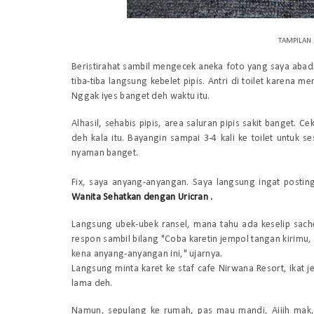
TAMPILAN s
Beristirahat sambil mengecek aneka foto yang saya aba
tiba-tiba langsung kebelet pipis. Antri di toilet karena 
Nggak
iyes banget deh waktu itu.
Alhasil, sehabis pipis, area saluran pipis sakit banget. 
deh kala itu. Bayangin sampai 3-4 kali ke toilet untuk 
nyaman banget.
Fix, saya anyang-anyangan. Saya langsung ingat postin
Wanita Sehatkan dengan Uricran .
Langsung ubek-ubek ransel, mana tahu ada keselip s
ach
respon sambil bilang "Coba karetin jemp
ol tangan kirimu,
kena anyang-anyangan ini," ujarnya
.
Langsung minta karet ke
staf cafe
Nirwana Resort
, ikat
j
lama
deh.
Namun, sepul
ang ke rumah, pas mau mandi, Aiiih mak