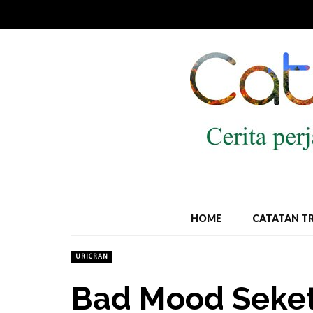
HOME
CATATAN T
URICRAN
Bad Mood Seket