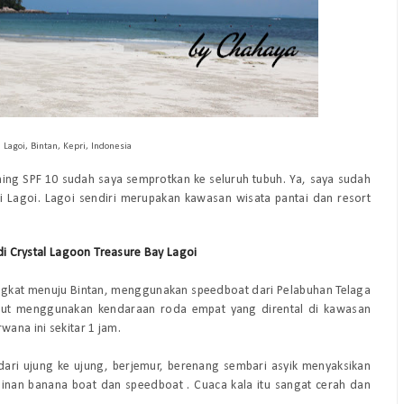
 Lagoi, Bintan, Kepri, Indonesia
nning SPF 10 sudah saya semprotkan ke seluruh tubuh. Ya, saya sudah
di
Lagoi.
Lago
i
sendiri merupakan kawasan wisata
pantai
dan
resort
 di Crystal Lagoon Treasure Bay Lagoi
rangkat menuju Bintan, menggunakan
speedboat
dari Pelabuhan Telaga
anjut menggunakan kendaraan roda empat
yang dirental di kawasan
wana ini sekitar 1 jam
.
d
ari ujung ke ujung
, berjemur, berenang
sem
bari asyik menyaksikan
ainan
banana boat dan spe
edboat
. Cuaca kala itu sangat cerah dan