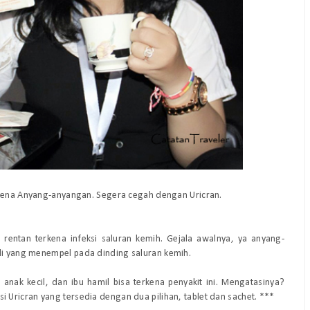
rena Anyang-anyangan
. Seger
a cegah dengan Uricran.
h rentan terkena infeksi saluran kemih. Gejala awalnya, ya anyang-
oli yang menemp
el pada
di
nding saluran ke
mih.
anak kecil
, dan ibu hamil bisa terkena
penyakit ini. Mengatasinya?
i Uricran
yang tersedia dengan dua pilihan, tablet dan sachet.
***