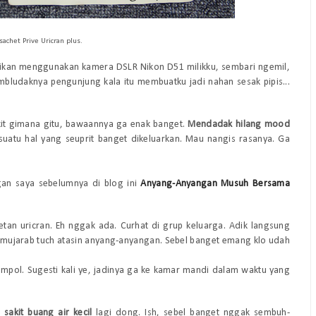
achet Prive Uricran plus.
dikan menggunakan kamera DSLR Nikon D51 milikku, sembari ngemil,
membludaknya pengunjung kala itu membuatku jadi nahan sesak pipis...
Cekit gimana gitu, bawaannya ga enak banget.
Mendadak hilang mood
sesuatu hal yang seuprit banget dikeluarkan. Mau nangis rasanya. Ga
gan saya sebelumnya di blog ini
Anyang-Anyangan Musuh Bersama
etan uricran. Eh
nggak ada. Curhat di grup keluarga. Ad
ik langsung
 mujarab tuch atas
in anyang-anyangan. Se
bel banget emang klo udah
emp
ol.
Sugesti kal
i ye, jadinya ga ke kamar
mandi
dalam waktu yang
,
sakit buang air kecil
lagi dong
. Ish, sebel banget
ng
gak
sembuh-