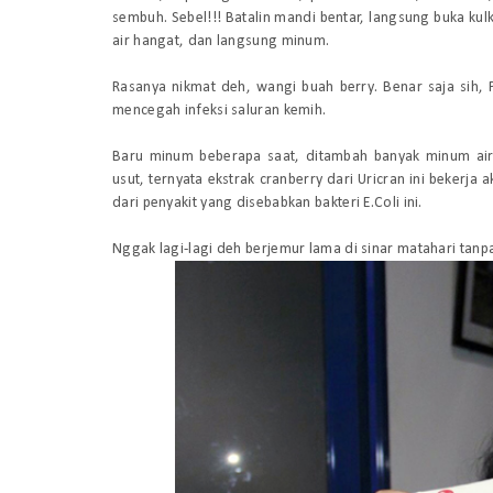
sembuh. Sebel!!!
Batalin mandi bentar, langsung buka kul
air hangat,
dan langsung minum.
Rasanya nikmat deh, wangi buah berry. Benar saja si
h, 
mencega
h infeksi saluran kemih
.
Baru minum beberapa saat, ditambah banyak minum air
usut, ternyata ekstrak cranb
erry dari
Uricran ini bekerja 
dari
penyakit
yang disebabkan bakteri E.Coli ini.
Nggak lagi-lagi deh berjemur lama di
sinar matahari tanp