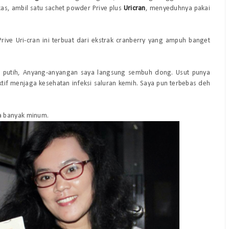
kas,
ambil satu
sachet pow
der
Prive
plus
Uricran
, menyeduh
nya pakai
P
rive
Uri-cran ini terbuat dari ekstrak cranberry yang ampuh banget
 putih, Anyang-anyangan sa
ya langsung
sembuh dong.
Usut punya
aktif menjaga kesehatan
infeksi sal
uran kemih. Saya pun terbebas
deh
a banyak minum.