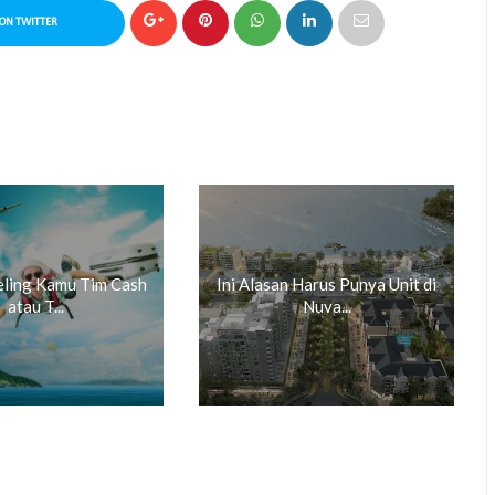
ON TWITTER
eling Kamu Tim Cash
Ini Alasan Harus Punya Unit di
atau T...
Nuva...