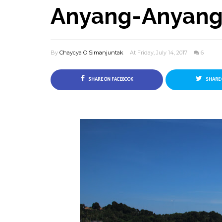
Anyang-Anyan
By
Chaycya O Simanjuntak
At Friday, July 14, 2017
6
SHARE ON FACEBOOK
SHARE 