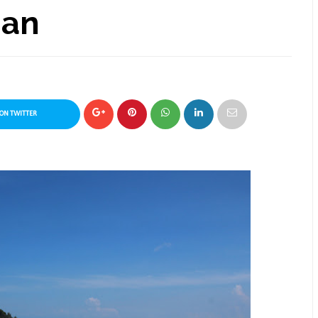
gan
ON TWITTER