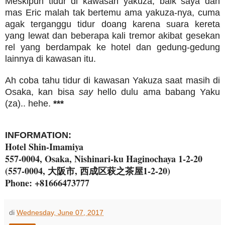
Meskipun tidur di kawasan yakuza, baik saya dan
mas Eric malah tak bertemu ama yakuza-nya, cuma
agak terganggu tidur doang karena suara kereta
yang lewat dan beberapa kali tremor akibat gesekan
rel yang berdampak ke hotel dan gedung-gedung
lainnya di kawasan itu.
Ah coba tahu tidur di kawasan Yakuza saat masih di
Osaka, kan bisa
say
hello dulu ama babang Yaku
(za).. hehe.
***
INFORMATION:
Hotel Shin-Imamiya
557-0004, Osaka, Nishinari-ku Haginochaya 1-2-20
(557-0004, 大阪市, 西成区萩之茶屋1-2-20)
Phone: +81666473777
di
Wednesday, June 07, 2017