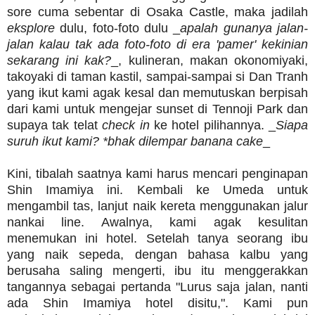
sore cuma sebentar di Osaka Castle, maka jadilah
eksplore
dulu, foto-foto dulu _
apalah gunanya jalan-
jalan kalau tak ada foto-foto di era 'pamer' kekinian
sekarang ini kak?
_, kulineran, makan okonomiyaki,
takoyaki di taman kastil, sampai-sampai si Dan Tranh
yang ikut kami agak kesal dan memutuskan berpisah
dari kami untuk mengejar sunset di Tennoji Park dan
supaya tak telat
check in
ke hotel pilihannya. _
Siapa
suruh ikut kami? *bhak dilempar banana cake
_
Kini, tibalah saatnya kami harus mencari penginapan
Shin Imamiya ini. Kembali ke Umeda untuk
mengambil tas, lanjut naik kereta menggunakan jalur
nankai line. Awalnya, kami agak kesulitan
menemukan ini hotel. Setelah tanya seorang ibu
yang naik sepeda, dengan bahasa kalbu yang
berusaha saling mengerti, ibu itu menggerakkan
tangannya sebagai pertanda "Lurus saja jalan, nanti
ada Shin Imamiya hotel disitu,". Kami pun