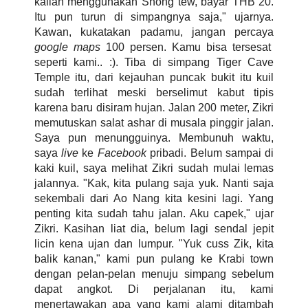
kalian menggunakan Shong tew, bayar THB 20.
Itu pun turun di simpangnya saja," ujarnya.
Kawan, kukatakan padamu, jangan percaya
google maps
100 persen. Kamu bisa tersesat
seperti kami.. :). Tiba di simpang Tiger Cave
Temple itu, dari kejauhan puncak bukit itu kuil
sudah terlihat meski berselimut kabut tipis
karena baru disiram hujan. Jalan 200 meter, Zikri
memutuskan salat ashar di musala pinggir jalan.
Saya pun menungguinya. Membunuh waktu,
saya
live
ke
Facebook
pribadi. Belum sampai di
kaki kuil, saya melihat Zikri sudah mulai lemas
jalannya. "Kak, kita pulang saja yuk. Nanti saja
sekembali dari Ao Nang kita kesini lagi. Yang
penting kita sudah tahu jalan. Aku capek," ujar
Zikri. Kasihan liat dia, belum lagi sendal jepit
licin kena ujan dan lumpur. "Yuk cuss Zik, kita
balik kanan," kami pun pulang ke Krabi town
dengan pelan-pelan menuju simpang sebelum
dapat angkot. Di perjalanan itu, kami
menertawakan apa yang kami alami ditambah