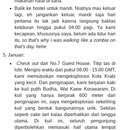
makanan halal di sana.
Balik ke hostel untuk mandi. Niatnya mau keluar
lagi, eh jangankan keluar, mandi saja hari
pertama itu tak jadi karena langsung bablas
ketiduran hingga pukul 04.00 pagi. Ya kami
kecapean, khususnya saya, belum ada tidur hari
itu,
so that's why i was walking like a zombie on
that's day. hehe
5. Januari:
Check out
dari No.7 Guest House. Titip tas di
lobi. Mengisi waktu dari pukul 08.00 - 15.00 GMT,
kami memutuskan mengeksplorasi Kota Krabi
yang kecil. Dari penginapan, kami berjalan kaki
ke kuil putih Budha, Wat Kaew Korawaram. Di
kuil yang hanya berjarak 600 meter dari
penginapan ini, saya mengeksplorasi sekeliling
kuil yang bentuk bangunannya unik. Sekilas
seperti
cake
tart
kalau diperhatikan dari tangga
utama. Di kuil ini, seluruh pengunjung
diperbolehkan memasuki
hall
utama tempat