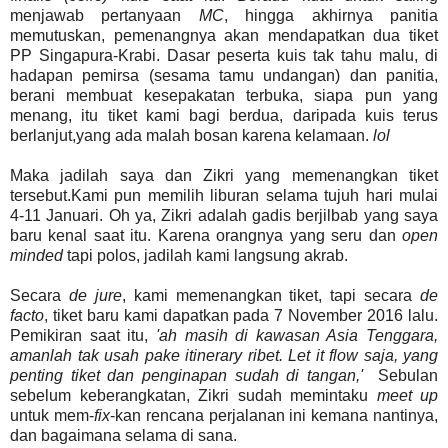
menjawab pertanyaan
MC
, hingga akhirnya panitia
memutuskan, pemenangnya akan mendapatkan dua tiket
PP Singapura-Krabi. Dasar peserta kuis tak tahu malu, di
hadapan pemirsa (sesama tamu undangan) dan panitia,
berani membuat kesepakatan terbuka, siapa pun yang
menang, itu tiket kami bagi berdua, daripada kuis terus
berlanjut,yang ada malah bosan karena kelamaan.
lol
Maka jadilah saya dan Zikri yang memenangkan tiket
tersebut.Kami pun memilih liburan selama tujuh hari mulai
4-11 Januari. Oh ya, Zikri adalah gadis berjilbab yang saya
baru kenal saat itu. Karena orangnya yang seru dan
open
minded
tapi polos, jadilah kami langsung akrab.
Secara
de jure
, kami memenangkan tiket, tapi secara
de
facto
, tiket baru kami dapatkan pada 7 November 2016 lalu.
Pemikiran saat itu,
'ah masih di kawasan Asia Tenggara,
amanlah tak usah pake itinerary ribet. Let it flow saja, yang
penting tiket dan penginapan sudah di tangan,'
Sebulan
sebelum keberangkatan, Zikri sudah memintaku
meet up
untuk mem-
fix
-kan rencana perjalanan ini kemana nantinya,
dan bagaimana selama di sana.