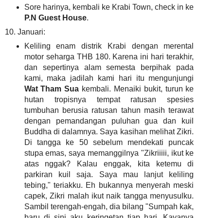
Sore harinya, kembali ke Krabi Town, check in ke
P.N Guest House
.
10. Januari:
Keliling enam distrik Krabi dengan merental
motor seharga THB 180. Karena ini hari terakhir,
dan sepertinya alam semesta berpihak pada
kami, maka jadilah kami hari itu mengunjungi
Wat Tham Sua
kembali. Menaiki bukit, turun ke
hutan tropisnya tempat ratusan spesies
tumbuhan berusia ratusan tahun masih terawat
dengan pemandangan puluhan gua dan kuil
Buddha di dalamnya. Saya kasihan melihat Zikri.
Di tangga ke 50 sebelum mendekati puncak
stupa emas, saya memanggilnya "Zikriiiii, ikut ke
atas nggak? Kalau enggak, kita ketemu di
parkiran kuil saja. Saya mau lanjut keliling
tebing," teriakku. Eh bukannya menyerah meski
capek, Zikri malah ikut naik tangga menyusulku.
Sambil terengah-engah, dia bilang "Sumpah kak,
baru di sini aku keringetan tiap hari. Kayanya