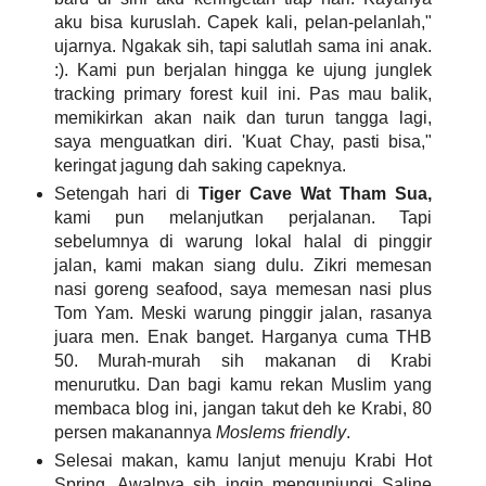
aku bisa kuruslah. Capek kali, pelan-pelanlah,"
ujarnya. Ngakak sih, tapi salutlah sama ini anak.
:). Kami pun berjalan hingga ke ujung junglek
tracking primary forest kuil ini. Pas mau balik,
memikirkan akan naik dan turun tangga lagi,
saya menguatkan diri. 'Kuat Chay, pasti bisa,"
keringat jagung dah saking capeknya.
Setengah hari di
Tiger Cave Wat Tham Sua,
kami pun melanjutkan perjalanan. Tapi
sebelumnya di warung lokal halal di pinggir
jalan, kami makan siang dulu. Zikri memesan
nasi goreng seafood, saya memesan nasi plus
Tom Yam. Meski warung pinggir jalan, rasanya
juara men. Enak banget. Harganya cuma THB
50. Murah-murah sih makanan di Krabi
menurutku. Dan bagi kamu rekan Muslim yang
membaca blog ini, jangan takut deh ke Krabi, 80
persen makanannya
Moslems friendly
.
Selesai makan, kamu lanjut menuju Krabi Hot
Spring. Awalnya sih ingin mengunjungi Saline