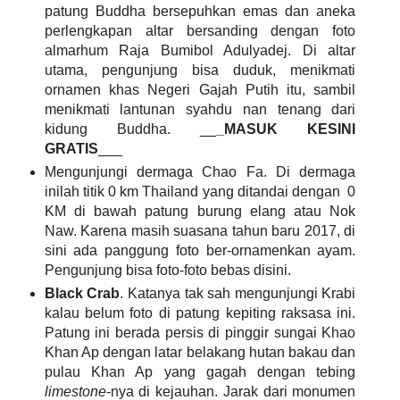
patung Buddha bersepuhkan emas dan aneka
perlengkapan altar bersanding dengan foto
almarhum Raja Bumibol Adulyadej. Di altar
utama, pengunjung bisa duduk, menikmati
ornamen khas Negeri Gajah Putih itu, sambil
menikmati lantunan syahdu nan tenang dari
kidung Buddha. __
_MASUK KESINI
GRATIS
___
Mengunjungi dermaga Chao Fa. Di dermaga
inilah titik 0 km Thailand yang ditandai dengan
0
KM di bawah patung burung elang atau Nok
Naw. Karena masih suasana tahun baru 2017, di
sini ada panggung foto ber-ornamenkan ayam.
Pengunjung bisa foto-foto bebas disini.
Black Crab
. Katanya tak sah mengunjungi Krabi
kalau belum foto di patung kepiting raksasa ini.
Patung ini berada persis di pinggir sungai Khao
Khan Ap dengan latar belakang hutan bakau dan
pulau Khan Ap yang gagah dengan tebing
limestone
-nya di kejauhan. Jarak dari monumen