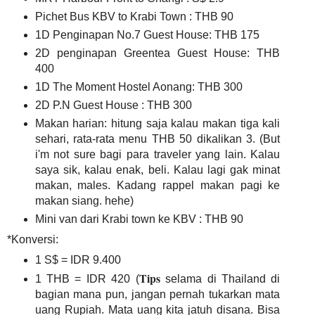
Pichet Bus KBV to Krabi Town : THB 90
1D Penginapan No.7 Guest House: THB 175
2D penginapan Greentea Guest House: THB
400
1D The Moment Hostel Aonang: THB 300
2D P.N Guest House : THB 300
Makan harian: hitung saja kalau makan tiga kali
sehari, rata-rata menu THB 50 dikalikan 3. (But
i'm not sure bagi para traveler yang lain. Kalau
saya sik, kalau enak, beli. Kalau lagi gak minat
makan, males. Kadang rappel makan pagi ke
makan siang. hehe)
Mini van dari Krabi town ke KBV : THB 90
*Konversi:
1 S$ = IDR 9.400
Tips
1 THB = IDR 420 (
selama di Thailand di
bagian mana pun, jangan pernah tukarkan mata
uang Rupiah. Mata uang kita jatuh disana. Bisa