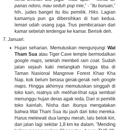
panas ndoro, mau seduh pop mie
," - "
Itu buruan
,"
hih.. judes banget itu ibu pemilik.
Hiks
. Lagian
kamarnya pun ga dibersihkan di hari kedua.
lemari udah usang juga. Trus pembicaraan dari
kamar sebelah terdengar ke kamar. Berisik deh.
7. Januari:
Hujan seharian. Memutuskan mengunjungi
Wat
Tham Sua
atau Tiger Cave temple bermodalkan
google maps
, setelah membeli
rain coat.
Sudah
jalan sejauh kaki melangkah hingga tiba di
Taman Nasional Mangrove Forest Khao Kha
Nap, kok belum berasa gerak-gerak neh
google
maps
. Hingga akhirnya memutuskan singgah di
toko kain, niatnya sih melihat-lihat saja sembari
menunggu hujan deras agak reda. Dari si pemilik
toko kainlah, Nisha dan ibunya mengatakan
bahwa Wat Tham Sua itu jauh dari toko mereka.
Harus melewati dua lampu merah, lalu belok kiri,
dan jalan lagi sekitar 1,8 km ke dalam. "Mending