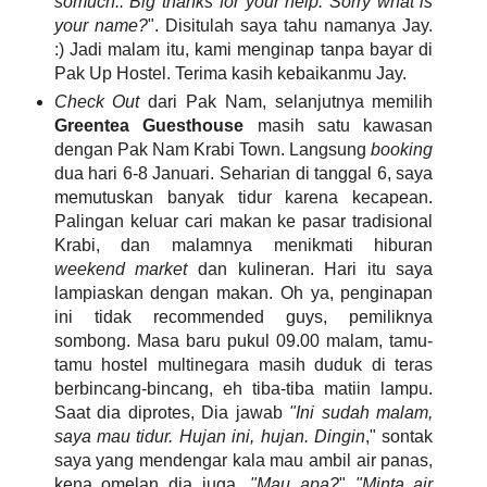
somuch.. Big thanks for your help. Sorry what is
your name?
". Disitulah saya tahu namanya Jay.
:) Jadi malam itu, kami menginap tanpa bayar di
Pak Up Hostel. Terima kasih kebaikanmu Jay.
Check Out
dari Pak Nam, selanjutnya memilih
Greentea Guesthouse
masih satu kawasan
dengan Pak Nam Krabi Town. Langsung
booking
dua hari 6-8 Januari. Seharian di tanggal 6, saya
memutuskan banyak tidur karena kecapean.
Palingan keluar cari makan ke pasar tradisional
Krabi, dan malamnya menikmati hiburan
weekend market
dan kulineran. Hari itu saya
lampiaskan dengan makan. Oh ya, penginapan
ini tidak recommended guys, pemiliknya
sombong. Masa baru pukul 09.00 malam, tamu-
tamu hostel multinegara masih duduk di teras
berbincang-bincang, eh tiba-tiba matiin lampu.
Saat dia diprotes, Dia jawab
"Ini sudah malam,
saya mau tidur. Hujan ini, hujan. Dingin
," sontak
saya yang mendengar kala mau ambil air panas,
kena omelan dia juga.
"Mau apa?
"
"Minta air