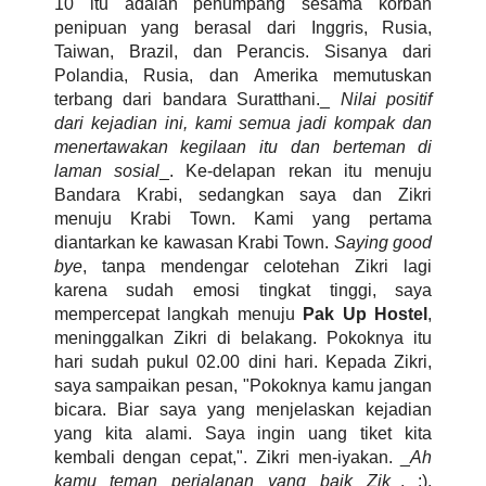
10 itu adalah penumpang sesama korban
penipuan yang berasal dari Inggris, Rusia,
Taiwan, Brazil, dan Perancis. Sisanya dari
Polandia, Rusia, dan Amerika memutuskan
terbang dari bandara Suratthani._
Nilai positif
dari kejadian ini, kami semua jadi kompak dan
menertawakan kegilaan itu dan berteman di
laman sosial
_. Ke-delapan rekan itu menuju
Bandara Krabi, sedangkan saya dan Zikri
menuju Krabi Town. Kami yang pertama
diantarkan ke kawasan Krabi Town.
Saying good
bye
, tanpa mendengar celotehan Zikri lagi
karena sudah emosi tingkat tinggi, saya
mempercepat langkah menuju
Pak Up Hostel
,
meninggalkan Zikri di belakang. Pokoknya itu
hari sudah pukul 02.00 dini hari. Kepada Zikri,
saya sampaikan pesan, "Pokoknya kamu jangan
bicara. Biar saya yang menjelaskan kejadian
yang kita alami. Saya ingin uang tiket kita
kembali dengan cepat,". Zikri men-iyakan. _
Ah
kamu teman perjalanan yang baik Zik
_. :).