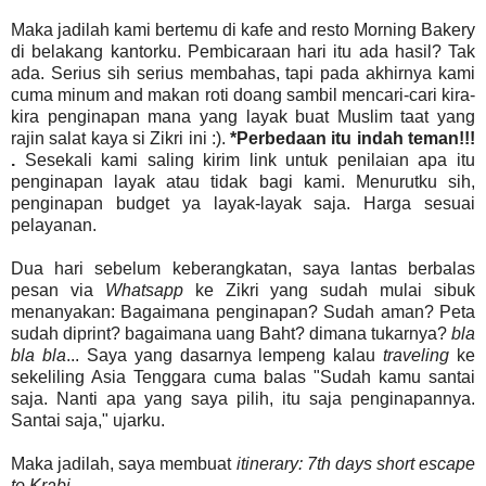
Maka jadilah kami bertemu di kafe and resto Morning Bakery
di belakang kantorku. Pembicaraan hari itu ada hasil? Tak
ada. Serius sih serius membahas, tapi pada akhirnya kami
cuma minum and makan roti doang sambil mencari-cari kira-
kira penginapan mana yang layak buat Muslim taat yang
rajin salat kaya si Zikri ini :).
*Perbedaan itu indah teman!!!
.
Sesekali kami saling kirim link untuk penilaian apa itu
penginapan layak atau tidak bagi kami. Menurutku sih,
penginapan budget ya layak-layak saja. Harga sesuai
pelayanan.
Dua hari sebelum keberangkatan, saya lantas berbalas
pesan via
Whatsapp
ke Zikri yang sudah mulai sibuk
menanyakan: Bagaimana penginapan? Sudah aman? Peta
sudah diprint? bagaimana uang Baht? dimana tukarnya?
bla
bla bla
... Saya yang dasarnya lempeng kalau
traveling
ke
sekeliling Asia Tenggara cuma balas "Sudah kamu santai
saja. Nanti apa yang saya pilih, itu saja penginapannya.
Santai saja," ujarku.
Maka jadilah, saya membuat
itinerary: 7th days short escape
to Krabi.