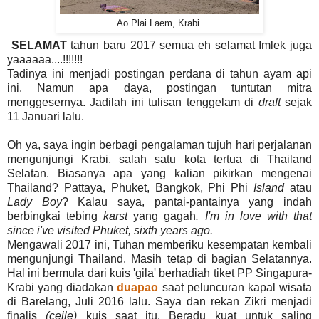
Ao Plai Laem, Krabi.
SELAMAT
tahun baru 2017 semua eh selamat Imlek juga
yaaaaaa....!!!!!!!
Tadinya ini menjadi postingan perdana di tahun ayam api
ini. Namun apa daya, postingan tuntutan mitra
menggesernya. Jadilah ini tulisan tenggelam di
draft
sejak
11 Januari lalu.
Oh ya, saya ingin berbagi pengalaman tujuh hari perjalanan
mengunjungi Krabi, salah satu kota tertua di Thailand
Selatan. Biasanya apa yang kalian pikirkan mengenai
Thailand? Pattaya, Phuket, Bangkok, Phi Phi
Island
atau
Lady Boy
? Kalau saya, pantai-pantainya yang indah
berbingkai tebing
karst
yang gagah
. I'm in love with that
since i've visited Phuket, sixth years ago.
Mengawali 2017 ini, Tuhan memberiku kesempatan kembali
mengunjungi Thailand. Masih tetap di bagian Selatannya.
Hal ini bermula dari kuis 'gila' berhadiah tiket PP Singapura-
Krabi yang diadakan
duapao
saat peluncuran kapal wisata
di Barelang, Juli 2016 lalu. Saya dan rekan Zikri menjadi
finalis
(ceile)
kuis saat itu. Beradu kuat untuk saling