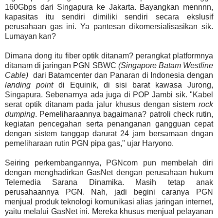
160Gbps dari Singapura ke Jakarta. Bayangkan mennnn,
kapasitas itu sendiri dimiliki sendiri secara ekslusif
perusahaan gas ini. Ya pantesan dikomersialisasikan sik.
Lumayan kan?
Dimana dong itu fiber optik ditanam? perangkat platformnya
ditanam di jaringan PGN SBWC
(Singapore Batam Westline
Cable)
dari Batamcenter dan Panaran di Indonesia dengan
landing point
di Equinik, di sisi barat kawasa Jurong,
Singapura. Sebenarnya ada juga di POP Jambi sik. "Kabel
serat optik ditanam pada jalur khusus dengan sistem
rock
dumping
. Pemeliharaannya bagaimana? patroli check rutin,
kegiatan pencegahan serta penanganan gangguan cepat
dengan sistem tanggap darurat 24 jam bersamaan dngan
pemeliharaan rutin PGN pipa gas," ujar Haryono.
Seiring perkembangannya, PGNcom pun membelah diri
dengan menghadirkan GasNet dengan perusahaan hukum
Telemedia Sarana Dinamika. Masih tetap anak
perusahaannya PGN. Nah, jadi begini caranya PGN
menjual produk teknologi komunikasi alias jaringan internet,
yaitu melalui GasNet ini. Mereka khusus menjual pelayanan