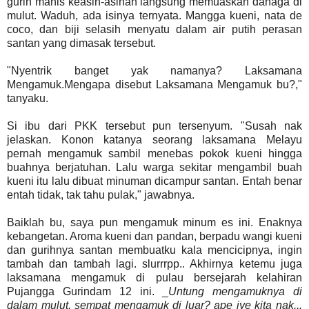
gurih manis keasin-asinan langsung memuaskan dahaga di
mulut. Waduh, ada isinya ternyata. Mangga kueni, nata de
coco, dan biji selasih menyatu dalam air putih perasan
santan yang dimasak tersebut.
"Nyentrik banget yak namanya? Laksamana
Mengamuk.Mengapa disebut Laksamana Mengamuk bu?,"
tanyaku.
Si ibu dari PKK tersebut pun tersenyum. "Susah nak
jelaskan. Konon katanya seorang laksamana Melayu
pernah mengamuk sambil menebas pokok kueni hingga
buahnya berjatuhan. Lalu warga sekitar mengambil buah
kueni itu lalu dibuat minuman dicampur santan. Entah benar
entah tidak, tak tahu pulak," jawabnya.
Baiklah bu, saya pun mengamuk minum es ini. Enaknya
kebangetan. Aroma kueni dan pandan, berpadu wangi kueni
dan gurihnya santan membuatku kala mencicipnya, ingin
tambah dan tambah lagi. slurrrpp.. Akhirnya ketemu juga
laksamana mengamuk di pulau bersejarah kelahiran
Pujangga Gurindam 12 ini. _
Untung mengamuknya di
dalam mulut, sempat mengamuk di luar? ape iye kita nak...