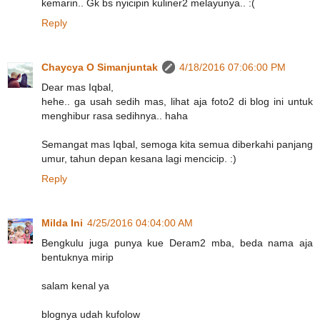
kemarin.. Gk bs nyicipin kuliner2 melayunya.. :(
Reply
Chaycya O Simanjuntak
4/18/2016 07:06:00 PM
Dear mas Iqbal,
hehe.. ga usah sedih mas, lihat aja foto2 di blog ini untuk
menghibur rasa sedihnya.. haha
Semangat mas Iqbal, semoga kita semua diberkahi panjang
umur, tahun depan kesana lagi mencicip. :)
Reply
Milda Ini
4/25/2016 04:04:00 AM
Bengkulu juga punya kue Deram2 mba, beda nama aja
bentuknya mirip
salam kenal ya
blognya udah kufolow