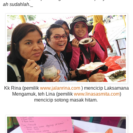
ah sudahlah
._
Kk Rina (pemilik
www.jalanrina.com
) mencicip Laksamana
Mengamuk, teh Lina (pemilik
www.linasasmita.com
)
mencicip sotong masak hitam.