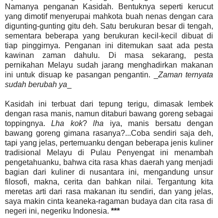
Namanya penganan Kasidah. Bentuknya seperti kerucut
yang dimotif menyerupai mahkota buah nenas dengan cara
digunting-gunting gitu deh. Satu berukuran besar di tengah,
sementara beberapa yang berukuran kecil-kecil dibuat di
tiap pinggirnya. Penganan ini ditemukan saat ada pesta
kawinan zaman dahulu. Di masa sekarang, pesta
pernikahan Melayu sudah jarang menghadirkan makanan
ini untuk disuap ke pasangan pengantin. _
Zaman ternyata
sudah berubah ya
_
Kasidah ini terbuat dari tepung terigu, dimasak lembek
dengan rasa manis, namun ditaburi bawang goreng sebagai
toppingnya.
Lha kok
?
lha
iya, manis bersatu dengan
bawang goreng gimana rasanya?...Coba sendiri saja deh,
tapi yang jelas, pertemuanku dengan beberapa jenis kuliner
tradisional Melayu di Pulau Penyengat ini menambah
pengetahuanku, bahwa cita rasa khas daerah yang menjadi
bagian dari kuliner di nusantara ini, mengandung unsur
filosofi, makna, cerita dan bahkan nilai. Tergantung kita
meretas arti dari rasa makanan itu sendiri, dan yang jelas,
saya makin cinta keaneka-ragaman budaya dan cita rasa di
negeri ini, negeriku Indonesia.
***