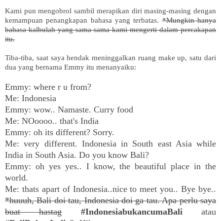
Kami pun mengobrol sambil merapikan diri masing-masing dengan
kemampuan penangkapan bahasa yang terbatas.
*Mungkin hanya
bahasa kalbulah yang sama-sama kami mengerti dalam percakapan
itu.
Tiba-tiba, saat saya hendak meninggalkan ruang make up, satu dari
dua yang bernama Emmy itu menanyaiku:
Emmy: where r u from?
Me: Indonesia
Emmy: wow.. Namaste. Curry food
Me: NOoooo.. that's India
Emmy: oh its different? Sorry.
Me: very different. Indonesia in South east Asia while
India in South Asia. Do you know Bali?
Emmy: oh yes yes.. I know, the beautiful place in the
world.
Me: thats apart of Indonesia..nice to meet you.. Bye bye..
*huuuh, Bali doi tau, Indonesia doi ga tau. Apa perlu saya
buat hastag
#IndonesiabukancumaBali
atau