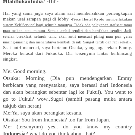
#BaliBukanIndia
? -Hih-
Hal yang sama juga saya alami saat membersihkan perlengkapan
makan usai sarapan pagi di lobby.
-Piece Hostel Kyoto memberlakukan
sistem 'Self Service' bagi seluruh tamunya. Tidak ada pelayanan staf saat tamu
mau makan atau minum. Semua ambil sendiri dan bersihkan sendiri. Jadi,
setelah breakfast, seluruh tamu akan antri mencuci piring mau pun gelas
.
masing-masing dan menaruhnya kembali di rak. Sangat tertib dan rapi sekali-
Saat antri mencuci, saya bertemu Otsuka, yang juga rekan Emmy.
Mereka berasal dari Fukuoka. Dia tersenyum lantas berbincang
singkat.
Me: Good morning.
Otsuka: Morning (Dia pun mendengarkan Emmy
berbicara yang menyatakan, saya berasal dari Indonesia
dan akan berangkat sebentar lagi ke Fukui). You want to
go to Fukui? wow..Sugoi (sambil pasang muka antara
takjub dan heran)
Me:Ya, saya akan berangkat kesana.
Otsuka: You from Indonesia? too far from Japan.
Me: (tersenyum) yes.. do you know my country
Indonesia
? what do you think about that?