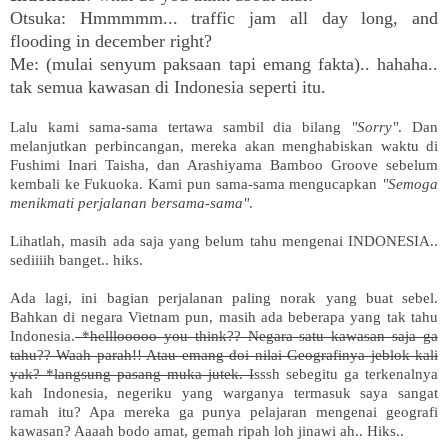
Otsuka: Hmmmmm... traffic jam all day long, and
flooding in december right?
Me: (mulai senyum paksaan tapi emang fakta).. hahaha..
tak semua kawasan di Indonesia seperti itu.
Lalu kami sama-sama tertawa sambil dia bilang
"Sorry"
. Dan
melanjutkan perbincangan, mereka akan menghabiskan waktu di
Fushimi Inari Taisha, dan Arashiyama Bamboo Groove sebelum
kembali ke Fukuoka. Kami pun sama-sama mengucapkan
"Semoga
menikmati perjalanan bersama-sama"
.
Lihatlah, masih ada saja yang belum tahu mengenai INDONESIA..
sediiiih banget.. hiks.
Ada lagi, ini bagian perjalanan paling norak yang buat sebel.
Bahkan di negara Vietnam pun, masih ada beberapa yang tak tahu
Indonesia.
*helllooooo you think?? Negara satu kawasan saja ga
tahu?? Waah parah!! Atau emang doi nilai Geografinya jeblok kali
yak? *langsung pasang muka jutek. I
sssh sebegitu ga terkenalnya
kah Indonesia, negeriku yang warganya termasuk saya sangat
ramah itu? Apa mereka ga punya pelajaran mengenai geografi
kawasan? Aaaah bodo amat, gemah ripah loh jinawi ah.. Hiks..