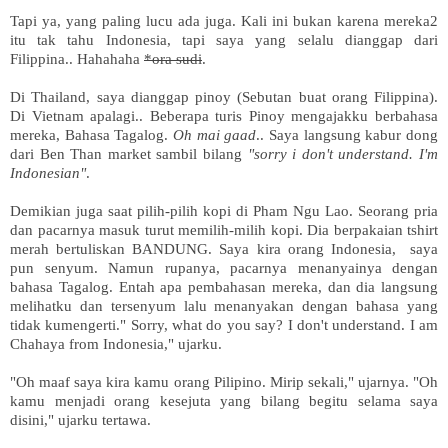
Tapi ya, yang paling lucu ada juga. Kali ini bukan karena mereka2
itu tak tahu Indonesia, tapi saya yang selalu dianggap dari
Filippina.. Hahahaha
*ora sudi
.
Di Thailand, saya dianggap pinoy (Sebutan buat orang Filippina).
Di Vietnam apalagi.. Beberapa turis Pinoy mengajakku berbahasa
mereka, Bahasa Tagalog.
Oh mai gaad
.. Saya langsung kabur dong
dari Ben Than market sambil bilang
"sorry i don't understand. I'm
Indonesian"
.
Demikian juga saat pilih-pilih kopi di Pham Ngu Lao. Seorang pria
dan pacarnya masuk turut memilih-milih kopi. Dia berpakaian tshirt
merah bertuliskan BANDUNG. Saya kira orang Indonesia, saya
pun senyum. Namun rupanya, pacarnya menanyainya dengan
bahasa Tagalog. Entah apa pembahasan mereka, dan dia langsung
melihatku dan tersenyum lalu menanyakan dengan bahasa yang
tidak kumengerti." Sorry, what do you say? I don't understand. I am
Chahaya from Indonesia," ujarku.
"Oh maaf saya kira kamu orang Pilipino. Mirip sekali," ujarnya. "Oh
kamu menjadi orang kesejuta yang bilang begitu selama saya
disini," ujarku tertawa.