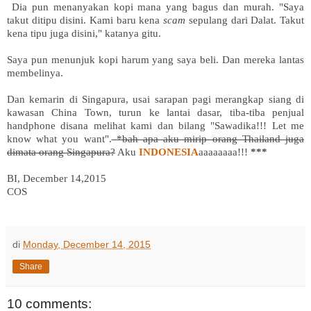
Dia pun menanyakan kopi mana yang bagus dan murah. "Saya
takut ditipu disini. Kami baru kena
scam
sepulang dari Dalat. Takut
kena tipu juga disini," katanya gitu.
Saya pun menunjuk kopi harum yang saya beli. Dan mereka lantas
membelinya.
Dan kemarin di Singapura, usai sarapan pagi merangkap siang di
kawasan China Town, turun ke lantai dasar, tiba-tiba penjual
handphone disana melihat kami dan bilang "Sawadika!!! Let me
know what you want".
*bah apa aku mirip orang Thailand juga
dimata orang Singapura?
Aku
INDONESIA
aaaaaaaa!!!
***
BI, December 14,2015
COS
di
Monday, December 14, 2015
Share
10 comments: