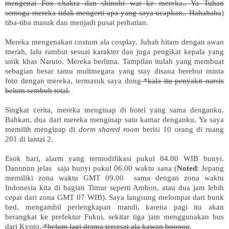
mengenai Fox chakra dan shinobi war ke mereka.. Ya Tuhan
semoga mereka tidak mengerti apa yang saya ucapkan.. Hahahaha
)
tiba-tiba masuk dan menjadi pusat perhatian.
Mereka mengenakan costum ala cosplay. Jubah hitam dengan awan
merah, lalu rambut sesuai karakter dan juga pengikat kepala yang
unik khas Naruto. Mereka berlima. Tampilan itulah yang membuat
sebagian besar tamu multinegara yang stay disana berebut minta
foto dengan mereka, termasuk saya dong
*kala itu penyakit narsis
belum sembuh total.
Singkat cerita, mereka menginap di hotel yang sama denganku.
Bahkan, dua dari mereka menginap satu kamar denganku. Ya saya
memilih menginap di
dorm shared room
berisi 10 orang di ruang
201 di lantai 2.
Esok hari, alarm yang termodifikasi pukul 04.00 WIB bunyi.
Dannnnn jelas saja bunyi pukul 06.00 waktu sana (
Noted
: Jepang
memiliki zona waktu GMT 09.00 sama dengan zona waktu
Indonesia kita di bagian Timur seperti Ambon, atau dua jam lebih
cepat dari zona GMT 07 WIB). Saya langsung melompat dari bunk
bed, mengambil perlengkapan mandi, karena pagi itu akan
berangkat ke prefektur Fukui, sekitar tiga jam menggunakan bus
dari Kyoto.
*belum lagi drama tersesat ala kawan booooo
.