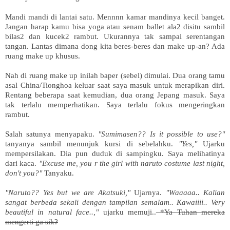
Mandi mandi di lantai satu. Mennnn kamar mandinya kecil banget.
Jangan harap kamu bisa yoga atau senam ballet ala2 disitu sambil
bilas2 dan kucek2 rambut. Ukurannya tak sampai serentangan
tangan. Lantas dimana dong kita beres-beres dan make up-an? Ada
ruang make up khusus.
Nah di ruang make up inilah baper (sebel) dimulai. Dua orang tamu
asal China/Tionghoa keluar saat saya masuk untuk merapikan diri.
Rentang beberapa saat kemudian, dua orang Jepang masuk. Saya
tak terlalu memperhatikan. Saya terlalu fokus mengeringkan
rambut.
Salah satunya menyapaku.
"Sumimasen?? Is it possible to use?"
tanyanya sambil menunjuk kursi di sebelahku.
"Yes,"
Ujarku
mempersilakan. Dia pun duduk di sampingku. Saya melihatinya
dari kaca.
"Excuse me, you r the girl with naruto costume last night,
don't you?"
Tanyaku.
"Naruto?? Yes but we are Akatsuki,"
Ujarnya.
"Waaaaa.. Kalian
sangat berbeda sekali dengan tampilan semalam.. Kawaiiii.. Very
beautiful in natural face..,"
ujarku memuji..
*Ya Tuhan mereka
mengerti ga sik?