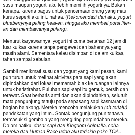
susu maupun yogurt, aku lebih memilih yogurtnya. Bukan
kenapa, karena bagus untuk pencernaan orang yang mau
kurus seperti aku ini.. hahaa.
(Rekomendasi dari aku: yogurt
blueberrynya paling heaven, hingga aku membeli porsi liter-
an dan membawanya pulang).
Menurut karyawannya, yogurt ini cuma bertahan 12 jam di
luar kulkas karena tanpa pengawet dan bahannya yang
masih alami. Sementara kalau disimpan di dalam kulkas,
tahan sampai sebulan.
Sambil menikmati susu dan yogurt yang kami pesan, kami
pun turun untuk melihat aktivitas para sapi yang akan
dipindahkan dari lokasi memamah biak ke ruangan lainnya
untuk beristirahat. Puluhan sapi-sapi itu gemuk, bersih dan
terawat. Saat berbaris antri dan akan dipindahkan, seluruh
mata pengunjung tertuju pada sepasang sapi kasmaran di
bagian belakang. Mereka mencoba melakukan
(ah terlalu)
pendekatan yang intim.. Sontak pengunjung pun tertawa,
termasuk si gembala yang mengiring perpindahan mereka.
Dalam hatiku,
dasar sapi dari Kingdom Animalia, coba
mereka dari Human Race udah aku teriakin pake TOA..