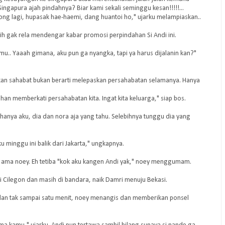
gapura ajah pindahnya? Biar kami sekali seminggu kesan!!!!!...
ong lagi, hupasak hae-haemi, dang huantoi ho," ujarku melampiaskan..
dih gak rela mendengar kabar promosi perpindahan Si Andi ini.
emu.. Yaaah gimana, aku pun ga nyangka, tapi ya harus dijalanin kan?"
kan sahabat bukan berarti melepaskan persahabatan selamanya. Hanya
han memberkati persahabatan kita. Ingat kita keluarga," siap bos.
hanya aku, dia dan nora aja yang tahu. Selebihnya tunggu dia yang
 minggu ini balik dari Jakarta," ungkapnya.
g ama noey. Eh tetiba "kok aku kangen Andi yak," noey menggumam.
 Cilegon dan masih di bandara, naik Damri menuju Bekasi.
an tak sampai satu menit, noey menangis dan memberikan ponsel