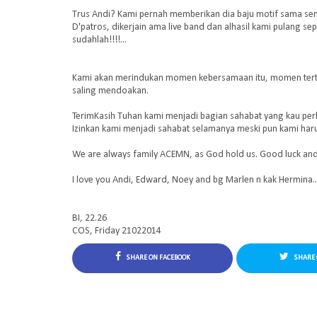
Trus Andi? Kami pernah memberikan dia baju motif sama sem
D'patros, dikerjain ama live band dan alhasil kami pulang s
sudahlah!!!!...
Kami akan merindukan momen kebersamaan itu, momen terta
saling mendoakan.
TerimKasih Tuhan kami menjadi bagian sahabat yang kau pe
Izinkan kami menjadi sahabat selamanya meski pun kami haru
We are always family ACEMN, as God hold us. Good luck and 
I love you Andi, Edward, Noey and bg Marlen n kak Hermina.. 
BI, 22.26
COS, Friday 21022014
SHARE ON FACEBOOK
SHARE 