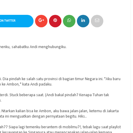
ON TWITTER
 Temenku, sahabatku Andi menghubungiku.
Dia pindah ke salah satu provinsi di bagian timur Negara ini. "Aku baru
ah ke Ambon," kata Andi padaku.
rdi. Stuck beberapa saat. (Andi bakal pindah? Kenapa Tuhan tak
.
 Ntarkan kalian bisa ke Ambon, aku bawa jalan-jalan, ketemu di Jakarta
a ini menguatkan dengan pernyataan begitu. Hiks..
ndah?? Siapa lagi temenku berantem di mobilmu?!, tebak lagu saat playlist
g kesayangan ke Singapura atau merencanakan jalan-jalan kemana