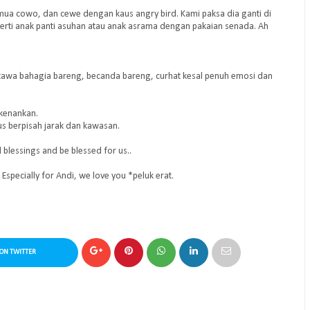
ua cowo, dan cewe dengan kaus angry bird. Kami paksa dia ganti di
eperti anak panti asuhan atau anak asrama dengan pakaian senada. Ah
wa bahagia bareng, becanda bareng, curhat kesal penuh emosi dan
rkenankan.
s berpisah jarak dan kawasan.
blessings and be blessed for us..
Especially for Andi, we love you *peluk erat.
ON TWITTER