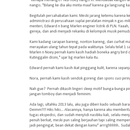
"Kenapa menangis? Ndi noey nangis ih. Mendadak kangen ama
nangis. "Bilang ke dia aku minta maaf karena ga langsung kasi
Begitulah persahabatan kami. Meski jarang ketemu karena k
administrasi di perusahaan suplai peralatan minyak n gas mil
menteri, Edward n bang Marlen enginer listrik di PLN. Yaaa
gereja, dan andi menjadi rekanku di kelompok musik pemuda
Kami kadang sarapan bareng, nonton bareng, dan curhat ma
merayakan ulang tahun tepat pada waktunya. Selalu telat 1 s
Marlen n Noey pernah kami kasih hadiah boneka angry bird d
Kutinggalin disini," ujar bg marlen kala itu.
Edward pernah kami kasih ikat pinggang kulit, karena sepanj
Nora, pernah kami kasih sendok goreng dan spons cuci piri
Nah gue? Pernah dikasih lingeri sleep motif bunga-bunga p
jangan tomboy dan menjadi feminim.
Ada lagi, ultahku 2013 lalu, aku juga diberi kado sebuah bar
Deimm!!!! Hiks hiks... Alasannya, hanya karena aku memberi
tugas ekspedisi, dan sudah menjAdi nasibku kali, selalu m
penuh berkat, meski pun saling berjauhan tapi saling memper
jadi pengingat, bean dekat dengan kamu" arrrghhhhh.. Sudahl