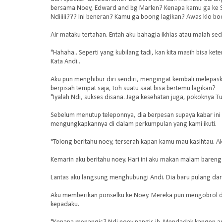
bersama Noey, Edward and bg Marlen? Kenapa kamu ga ke Sin
Ndiiiii??? Ini beneran? Kamu ga boong lagikan? Awas klo bo
Air mataku tertahan. Entah aku bahagia ikhlas atau malah se
"Hahaha.. Seperti yang kubilang tadi, kan kita masih bisa ket
Kata Andi..
Aku pun menghibur diri sendiri, mengingat kembali melepas
berpisah tempat saja, toh suatu saat bisa bertemu lagikan?
"Iyalah Ndi, sukses disana. Jaga kesehatan juga, pokoknya Tu
Sebelum menutup teleponnya, dia berpesan supaya kabar ini 
mengungkapkannya di dalam perkumpulan yang kami ikuti.
"Tolong beritahu noey, terserah kapan kamu mau kasihtau. Aku
Kemarin aku beritahu noey. Hari ini aku makan malam baren
Lantas aku langsung menghubungi Andi. Dia baru pulang dari
Aku memberikan ponselku ke Noey. Mereka pun mengobrol d
kepadaku.