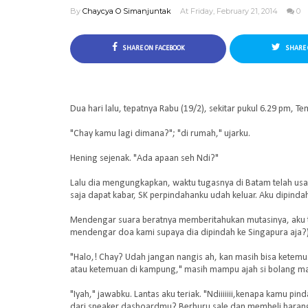
By
Chaycya O Simanjuntak
At Friday, February 21, 2014
0
SHARE ON FACEBOOK
SHARE 
Dua hari lalu, tepatnya Rabu (19/2), sekitar pukul 6.29 pm,
"Chay kamu lagi dimana?"; "di rumah," ujarku.
Hening sejenak. "Ada apaan seh Ndi?"
Lalu dia mengungkapkan, waktu tugasnya di Batam telah usai. 
saja dapat kabar, SK perpindahanku udah keluar. Aku dipind
Mendengar suara beratnya memberitahukan mutasinya, aku te
mendengar doa kami supaya dia dipindah ke Singapura aja?)
"Halo,! Chay? Udah jangan nangis ah, kan masih bisa ketemu.
atau ketemuan di kampung," masih mampu ajah si bolang mat
"Iyah," jawabku. Lantas aku teriak. "Ndiiiiiii,kenapa kamu pi
dari speaker dasboardmu? Berburu sale dan membeli baran