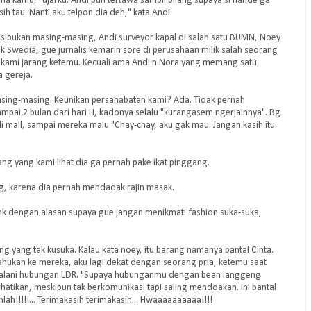
 kamu," ujarku. Andi pun tertawa sambil bilang supaya si nande ga
h tau. Nanti aku telpon dia deh," kata Andi.
esibukan masing-masing, Andi surveyor kapal di salah satu BUMN, Noey
ik Swedia, gue jurnalis kemarin sore di perusahaan milik salah seorang
h, kami jarang ketemu. Kecuali ama Andi n Nora yang memang satu
 gereja.
sing-masing. Keunikan persahabatan kami? Ada. Tidak pernah
ampai 2 bulan dari hari H, kadonya selalu "kurangasem ngerjainnya". Bg
i mall, sampai mereka malu "Chay-chay, aku gak mau. Jangan kasih itu.
ang yang kami lihat dia ga pernah pake ikat pinggang.
ng, karena dia pernah mendadak rajin masak.
ink dengan alasan supaya gue jangan menikmati fashion suka-suka,
ang yang tak kusuka. Kalau kata noey, itu barang namanya bantal Cinta.
tahukan ke mereka, aku lagi dekat dengan seorang pria, ketemu saat
enjalani hubungan LDR. "Supaya hubunganmu dengan bean langgeng
hatikan, meskipun tak berkomunikasi tapi saling mendoakan. Ini bantal
ah!!!!!... Terimakasih terimakasih... Hwaaaaaaaaaa!!!!