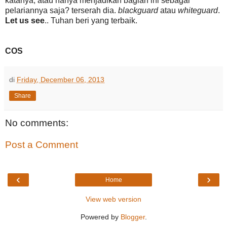
katanya, atau hanya menjadikan bagian ini sebagai
pelariannya saja? terserah dia.
blackguard
atau
whiteguard
.
Let us see
.. Tuhan beri yang terbaik.
COS
di
Friday, December 06, 2013
Share
No comments:
Post a Comment
‹
›
Home
View web version
Powered by
Blogger
.