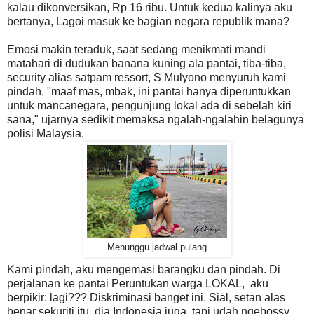
kalau dikonversikan, Rp 16 ribu. Untuk kedua kalinya aku
bertanya, Lagoi masuk ke bagian negara republik mana?
Emosi makin teraduk, saat sedang menikmati mandi
matahari di dudukan banana kuning ala pantai, tiba-tiba,
security alias satpam ressort, S Mulyono menyuruh kami
pindah. "maaf mas, mbak, ini pantai hanya diperuntukkan
untuk mancanegara, pengunjung lokal ada di sebelah kiri
sana," ujarnya sedikit memaksa ngalah-ngalahin belagunya
polisi Malaysia.
Menunggu jadwal pulang
Kami pindah, aku mengemasi barangku dan pindah. Di
perjalanan ke pantai Peruntukan warga LOKAL, aku
berpikir: lagi??? Diskriminasi banget ini. Sial, setan alas
benar sekuriti itu, dia Indonesia juga, tapi udah ngebossy