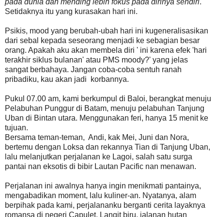
pada dunia dan mending lebih fokus pada dirinya sendiri
.
Setidaknya itu yang kurasakan hari ini.
Psikis, mood yang berubah-ubah hari ini kugeneralisasikan
dari sebal kepada seseorang menjadi ke sebagian besar
orang. Apakah aku akan membela diri ' ini karena efek 'hari
terakhir siklus bulanan' atau PMS moody?' yang jelas
sangat berbahaya. Jangan coba-coba sentuh ranah
pribadiku, kau akan jadi korbannya.
Pukul 07.00 am, kami berkumpul di Baloi, berangkat menuju
Pelabuhan Punggur di Batam, menuju pelabuhan Tanjung
Uban di Bintan utara. Menggunakan feri, hanya 15 menit ke
tujuan.
Bersama teman-teman, Andi, kak Mei, Juni dan Nora,
bertemu dengan Loksa dan rekannya Tian di Tanjung Uban,
lalu melanjutkan perjalanan ke Lagoi, salah satu surga
pantai nan eksotis di bibir Lautan Pacific nan menawan.
Perjalanan ini awalnya hanya ingin menikmati pantainya,
mengabadikan moment, lalu kuliner-an. Nyatanya, alam
berpihak pada kami, perjalananku berganti cerita layaknya
romansa di negeri Capulet. Langit biru, jalanan hutan