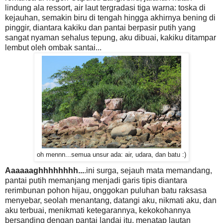
lindung ala ressort, air laut tergradasi tiga warna: toska di
kejauhan, semakin biru di tengah hingga akhirnya bening di
pinggir, diantara kakiku dan pantai berpasir putih yang
sangat nyaman sehalus tepung, aku dibuai, kakiku ditampar
lembut oleh ombak santai...
oh mennn...semua unsur ada: air, udara, dan batu :)
Aaaaaaghhhhhhhh...
.ini surga, sejauh mata memandang,
pantai putih memanjang menjadi garis tipis diantara
rerimbunan pohon hijau, onggokan puluhan batu raksasa
menyebar, seolah menantang, datangi aku, nikmati aku, dan
aku terbuai, menikmati ketegarannya, kekokohannya
bersanding dengan pantai landai itu, menatap lautan