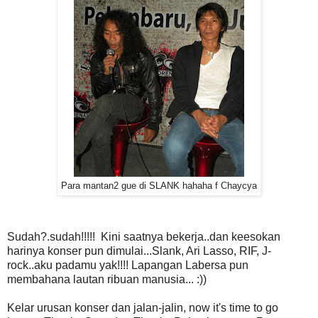
Para mantan2 gue di SLANK hahaha f Chaycya
Sudah?.sudah!!!!! Kini saatnya bekerja..dan keesokan
harinya konser pun dimulai...Slank, Ari Lasso, RIF, J-
rock..aku padamu yak!!!! Lapangan Labersa pun
membahana lautan ribuan manusia... :))
Kelar urusan konser dan jalan-jalin, now it's time to go