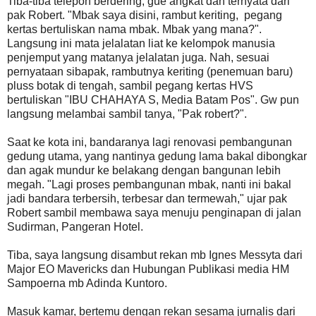
Tiba-tiba telepon berdering, gue angkat dan ternyata dari
pak Robert. "Mbak saya disini, rambut keriting, pegang
kertas bertuliskan nama mbak. Mbak yang mana?".
Langsung ini mata jelalatan liat ke kelompok manusia
penjemput yang matanya jelalatan juga. Nah, sesuai
pernyataan sibapak, rambutnya keriting (penemuan baru)
pluss botak di tengah, sambil pegang kertas HVS
bertuliskan "IBU CHAHAYA S, Media Batam Pos". Gw pun
langsung melambai sambil tanya, "Pak robert?".
Saat ke kota ini, bandaranya lagi renovasi pembangunan
gedung utama, yang nantinya gedung lama bakal dibongkar
dan agak mundur ke belakang dengan bangunan lebih
megah. "Lagi proses pembangunan mbak, nanti ini bakal
jadi bandara terbersih, terbesar dan termewah," ujar pak
Robert sambil membawa saya menuju penginapan di jalan
Sudirman, Pangeran Hotel.
Tiba, saya langsung disambut rekan mb Ignes Messyta dari
Major EO Mavericks dan Hubungan Publikasi media HM
Sampoerna mb Adinda Kuntoro.
Masuk kamar, bertemu dengan rekan sesama jurnalis dari