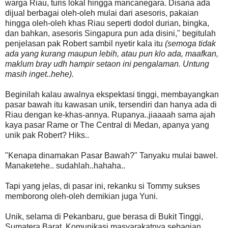
warga Riau, turis lokal hingga mancanegara. Disana ada
dijual berbagai oleh-oleh mulai dari asesoris, pakaian
hingga oleh-oleh khas Riau seperti dodol durian, bingka,
dan bahkan, asesoris Singapura pun ada disini," begitulah
penjelasan pak Robert sambil nyetir kala itu
(semoga tidak
ada yang kurang maupun lebih, atau pun klo ada, maafkan,
maklum bray udh hampir setaon ini pengalaman. Untung
masih inget..hehe).
Beginilah kalau awalnya ekspektasi tinggi, membayangkan
pasar bawah itu kawasan unik, tersendiri dan hanya ada di
Riau dengan ke-khas-annya. Rupanya..jiaaaah sama ajah
kaya pasar Rame or The Central di Medan, apanya yang
unik pak Robert? Hiks..
"Kenapa dinamakan Pasar Bawah?" Tanyaku mulai bawel.
Manaketehe.. sudahlah..hahaha..
Tapi yang jelas, di pasar ini, rekanku si Tommy sukses
memborong oleh-oleh demikian juga Yuni.
Unik, selama di Pekanbaru, gue berasa di Bukit Tinggi,
Sumatera Barat. Komunikasi masyarakatnya sebagian