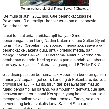
Rekan berburu oleh2 di Pasar Bawah f Chaycya
Bermula di Juni, 2011 lalu. Gue berangkat tugas ke
Pekanbaru, Riau meliput konser ter-akbar di Indonesia,
Soundrenaline.
Ibarat lompat antar parit,haaap!! hanya 40 menit
penerbangan dari Hang Nadim Batam menuju Sultan Syarif
Kasim Riau. (Sebelumnya, sponsor mengatakan saya akan
berangkat ke Jakarta dulu, untuk briefing media, dan
menggunakan GIA ke PKU bersama. Namun, karena ada
perubahan agenda, briefing media pun dipindah ke Labersa
dan saya tak jadi ke Jakarta, langsung dari BTH ke PKU)
Gue dijemput supir bernama pak Robert (eh beneran ga seh
namanya? Lupa2 inget deh). Landing di Pekanbaru, ibu kota
provinsi Melayu, Riau itu, turun dari pesawat dan masuk
ruang pengambilan barang, ya ampunnnn ternyata gue satu
pesawat ama group band Kerispatih yang kala itu, baru saja
memperkenalkan vokalis terbaru mereka Fandy, setelah
menendang keluar vokalis lama Samuel Simorangkir,
karena masalah drugs.