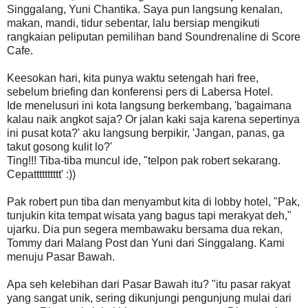
Singgalang, Yuni Chantika. Saya pun langsung kenalan,
makan, mandi, tidur sebentar, lalu bersiap mengikuti
rangkaian peliputan pemilihan band Soundrenaline di Score
Cafe.
Keesokan hari, kita punya waktu setengah hari free,
sebelum briefing dan konferensi pers di Labersa Hotel.
Ide menelusuri ini kota langsung berkembang, 'bagaimana
kalau naik angkot saja? Or jalan kaki saja karena sepertinya
ini pusat kota?' aku langsung berpikir, 'Jangan, panas, ga
takut gosong kulit lo?'
Ting!!! Tiba-tiba muncul ide, "telpon pak robert sekarang.
Cepatttttttttt' :))
Pak robert pun tiba dan menyambut kita di lobby hotel, "Pak,
tunjukin kita tempat wisata yang bagus tapi merakyat deh,"
ujarku. Dia pun segera membawaku bersama dua rekan,
Tommy dari Malang Post dan Yuni dari Singgalang. Kami
menuju Pasar Bawah.
Apa seh kelebihan dari Pasar Bawah itu? "itu pasar rakyat
yang sangat unik, sering dikunjungi pengunjung mulai dari