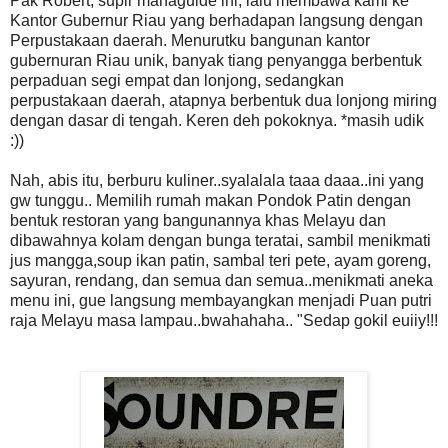
Pak Robert, supir mahaguide ini, lalu membawa kami ke
Kantor Gubernur Riau yang berhadapan langsung dengan
Perpustakaan daerah. Menurutku bangunan kantor
gubernuran Riau unik, banyak tiang penyangga berbentuk
perpaduan segi empat dan lonjong, sedangkan
perpustakaan daerah, atapnya berbentuk dua lonjong miring
dengan dasar di tengah. Keren deh pokoknya. *masih udik
:))
Nah, abis itu, berburu kuliner..syalalala taaa daaa..ini yang
gw tunggu.. Memilih rumah makan Pondok Patin dengan
bentuk restoran yang bangunannya khas Melayu dan
dibawahnya kolam dengan bunga teratai, sambil menikmati
jus mangga,soup ikan patin, sambal teri pete, ayam goreng,
sayuran, rendang, dan semua dan semua..menikmati aneka
menu ini, gue langsung membayangkan menjadi Puan putri
raja Melayu masa lampau..bwahahaha.. "Sedap gokil euiiy!!!