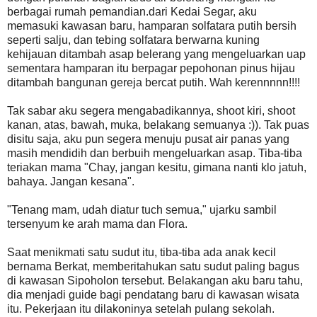
berbagai rumah pemandian.dari Kedai Segar, aku
memasuki kawasan baru, hamparan solfatara putih bersih
seperti salju, dan tebing solfatara berwarna kuning
kehijauan ditambah asap belerang yang mengeluarkan uap
sementara hamparan itu berpagar pepohonan pinus hijau
ditambah bangunan gereja bercat putih. Wah kerennnnn!!!!
Tak sabar aku segera mengabadikannya, shoot kiri, shoot
kanan, atas, bawah, muka, belakang semuanya :)). Tak puas
disitu saja, aku pun segera menuju pusat air panas yang
masih mendidih dan berbuih mengeluarkan asap. Tiba-tiba
teriakan mama "Chay, jangan kesitu, gimana nanti klo jatuh,
bahaya. Jangan kesana".
"Tenang mam, udah diatur tuch semua," ujarku sambil
tersenyum ke arah mama dan Flora.
Saat menikmati satu sudut itu, tiba-tiba ada anak kecil
bernama Berkat, memberitahukan satu sudut paling bagus
di kawasan Sipoholon tersebut. Belakangan aku baru tahu,
dia menjadi guide bagi pendatang baru di kawasan wisata
itu. Pekerjaan itu dilakoninya setelah pulang sekolah.