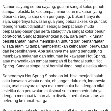
Namun sayang seribu sayang, gua ini sangat kotor, penuh
sampah plastik, bekas tempat minum dan makanan yang
dibiarkan begitu saja oleh pengunjung. Bukan hanya itu
saja, sepertinya kawasan gua yang bebas akses ke puncak
tebing tersebut dijadikan sebagai tempat anak muda
berpasang-pasangan serta stalagtitnya sangat kotor penuh
corat-coret. Sangat disayangkan juga, para pemilik rumah
peristirahatan hanya memikirkan untung dari pemanfaatan
wisata alam itu tanpa memperhatikan keindahan, perawatan
dan kebersihannya. Apa salahnya melarang pengunjung
membawa makanan dan minuman ke kawasan Hot Spring,
atau menyediakan tempat sampah di berbagai sudut Hot
Spring. Sangat simpel tapi bernilai tinggi bagi estetika alam.
Sebenarnya Hot Spring Sipoholon ini, bisa menjadi salah
satu kawasan wisata dunia, eh jangan dulu deh, Indonesia
saja, asal masyarakatnya mau membuka hati dengan nilai
estetika dan perawatan maksimal serta memperindahnya
dengan membuat taman alam disetiap perbatasan arus air
belerang ke rumah warga.
Selesai mengeksplorasi hamparan solfatar ini, saya kembali