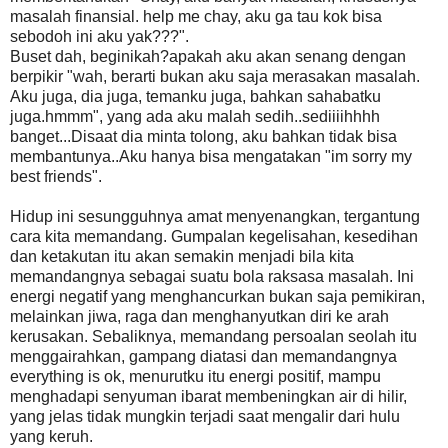
masalah finansial. help me chay, aku ga tau kok bisa
sebodoh ini aku yak???".
Buset dah, beginikah?apakah aku akan senang dengan
berpikir "wah, berarti bukan aku saja merasakan masalah.
Aku juga, dia juga, temanku juga, bahkan sahabatku
juga.hmmm", yang ada aku malah sedih..sediiiihhhh
banget...Disaat dia minta tolong, aku bahkan tidak bisa
membantunya..Aku hanya bisa mengatakan "im sorry my
best friends".
Hidup ini sesungguhnya amat menyenangkan, tergantung
cara kita memandang. Gumpalan kegelisahan, kesedihan
dan ketakutan itu akan semakin menjadi bila kita
memandangnya sebagai suatu bola raksasa masalah. Ini
energi negatif yang menghancurkan bukan saja pemikiran,
melainkan jiwa, raga dan menghanyutkan diri ke arah
kerusakan. Sebaliknya, memandang persoalan seolah itu
menggairahkan, gampang diatasi dan memandangnya
everything is ok, menurutku itu energi positif, mampu
menghadapi senyuman ibarat membeningkan air di hilir,
yang jelas tidak mungkin terjadi saat mengalir dari hulu
yang keruh.