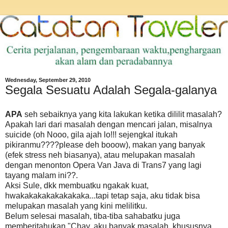
Wednesday, September 29, 2010
Segala Sesuatu Adalah Segala-galanya
APA
seh sebaiknya yang kita lakukan ketika dililit masalah?
Apakah lari dari masalah dengan mencari jalan, misalnya
suicide (oh Nooo, gila ajah lo!!! sejengkal itukah
pikiranmu????please deh booow), makan yang banyak
(efek stress neh biasanya), atau melupakan masalah
dengan menonton Opera Van Java di Trans7 yang lagi
tayang malam ini??.
Aksi Sule, dkk membuatku ngakak kuat,
hwakakakakakakakaka...tapi tetap saja, aku tidak bisa
melupakan masalah yang kini melilitku.
Belum selesai masalah, tiba-tiba sahabatku juga
memberitahukan "Chay, aku banyak masalah, khususnya