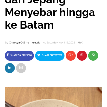
Menyebar hingga
ke Batam
By
Chaycya O Simanjuntak
At Saturday, April 19, 2025
0
SHARE ON FACEBOOK
SHARE ON TWITTER