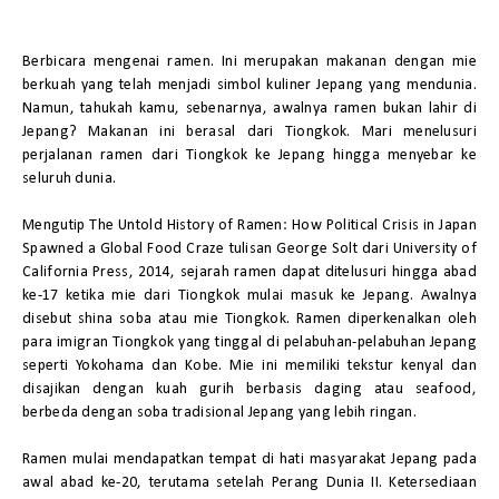
Berbicara mengenai ramen. Ini merupakan makanan dengan mie
berkuah yang telah menjadi simbol kuliner Jepang yang mendunia.
Namun, tahukah kamu, sebenarnya, awalnya ramen bukan lahir di
Jepang? Makanan ini berasal dari Tiongkok. Mari menelusuri
perjalanan ramen dari Tiongkok ke Jepang hingga menyebar ke
seluruh dunia.
Mengutip
The Untold History of Ramen: How Political Crisis in Japan
Spawned a Global Food Craze
tulisan George Solt dari University of
California Press, 2014, sejarah ramen dapat ditelusuri hingga abad
ke-17 ketika mie dari Tiongkok mulai masuk ke Jepang. Awalnya
disebut
shina soba
atau mie Tiongkok. Ramen diperkenalkan oleh
para imigran Tiongkok yang tinggal di pelabuhan-pelabuhan Jepang
seperti Yokohama dan Kobe. Mie ini memiliki tekstur kenyal dan
disajikan dengan kuah gurih berbasis daging atau seafood,
berbeda dengan soba tradisional Jepang yang lebih ringan.
Ramen mulai mendapatkan tempat di hati masyarakat Jepang pada
awal abad ke-20, terutama setelah Perang Dunia II. Ketersediaan