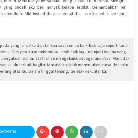
ng merah. Mencucinya bersamaan dengan cabai dan tomat. Mengiris
yang sudah aku beri minyak kelapa sedikit. Menambahkan air,
mendidih. Mie instant itu pun tersaji dan siap kusantap bersama
ada yang lain. Aku dipatahkan saat semua baik-baik saja seperti tanah
ibentuk. Ternyata itu membentukku lebih baik lagi, menjadi bejana yang
 pengakuan dunia, asal Tuhan mengakuiku sebagai anakNya. Aku tidak
an selalu terbaik bagiku. Masalahku tidak menentukan masa depanku
erang atas itu. Dalam tinggal tenang, terletak kekuatanku.
ON TWITTER