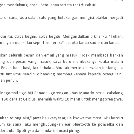
p mendukung Israel. Semuanya tertata rapi di rak itu.
acu di sana, ada salah satu yang belakangan mengisi otakku menjadi
Andai itu. Coba begini, coba begitu. Mengandalkan pikiranku. "Tuhan,
nanya hidup kalau seperti ini terus?" ucapku tanpa sadar dan lancar.
ikan seluruh pesan dan email yang masuk. Tidak membaca bahkan
nting dan pesan yang masuk, saya baru membukanya ketika malam
Pesan basa-basi, tak kubalas. Aku tak merasa bersalah tentang itu.
u untukmu sendiri dibanding membagikannya kepada orang lain,
ian penuh.
 Mengambil tiga biji Panada (gorengan khas Manado berisi cakalang
u 180 derajat Celcius, memilih waktu 10 menit untuk menggorengnya.
uhan tolong aku," pintaku.
Every tear, He knows the most
. Aku berdiri
belum ke sana, aku menghubungkan
ear bluetooth
ke ponselku dan
er putar Spotifyku dan mulai mencuci piring.