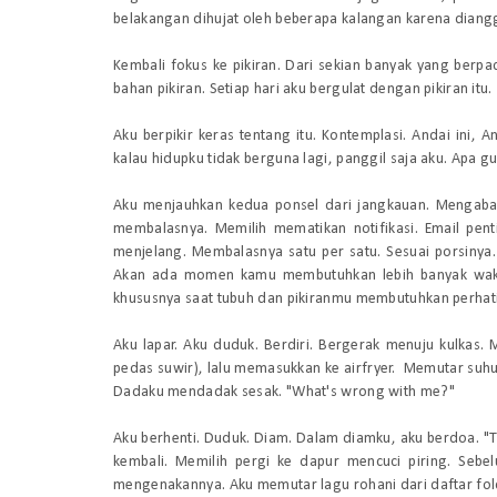
belakangan dihujat oleh beberapa kalangan karena diangga
Kembali fokus ke pikiran. Dari sekian banyak yang berp
bahan pikiran. Setiap hari aku bergulat dengan pikiran itu.
Aku berpikir keras tentang itu. Kontemplasi. Andai ini, 
kalau hidupku tidak berguna lagi, panggil saja aku. Apa gu
Aku menjauhkan kedua ponsel dari jangkauan. Mengaba
membalasnya. Memilih mematikan notifikasi. Email pe
menjelang. Membalasnya satu per satu. Sesuai porsinya. 
Akan ada momen kamu membutuhkan lebih banyak wakt
khususnya saat tubuh dan pikiranmu membutuhkan perhat
Aku lapar. Aku duduk. Berdiri. Bergerak menuju kulkas.
pedas suwir), lalu memasukkan ke airfryer. Memutar suh
Dadaku mendadak sesak. "
What's wrong with me?
"
Aku berhenti. Duduk. Diam. Dalam diamku, aku berdoa. "T
kembali. Memilih pergi ke dapur mencuci piring. Se
mengenakannya. Aku memutar lagu rohani dari daftar fold