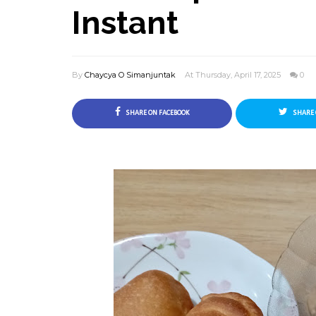
Instant
By
Chaycya O Simanjuntak
At Thursday, April 17, 2025
0
SHARE ON FACEBOOK
SHARE 