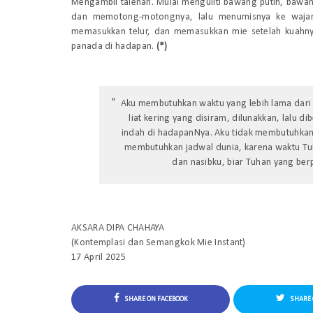
Mengambil talenan. Mulai menguliti bawang putih, bawa
dan memotong-motongnya, lalu menumisnya ke wajan 
memasukkan telur, dan memasukkan mie setelah kuahnya 
panada di hadapan.
(*)
Aku membutuhkan waktu yang lebih lama dari p
liat kering yang disiram, dilunakkan, lalu d
indah di hadapanNya. Aku tidak membutuhkan
membutuhkan jadwal dunia, karena waktu Tuh
dan nasibku, biar Tuhan yang berp
AKSARA DIPA CHAHAYA
(Kontemplasi dan Semangkok Mie Instant)
17 April 2025
SHARE ON FACEBOOK
SHARE 