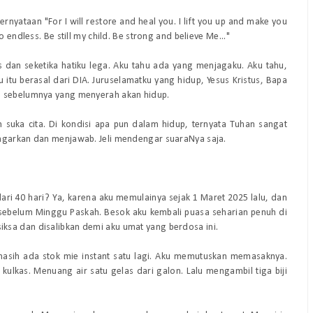
pernyataan "
For I will restore and heal you. I lift you up and make you
o endless. Be still my child. Be strong and believe Me
..."
s dan seketika hatiku lega. Aku tahu ada yang menjagaku. Aku tahu,
 itu berasal dari DIA. Juruselamatku yang hidup, Yesus Kristus, Bapa
u sebelumnya yang menyerah akan hidup.
n suka cita. Di kondisi apa pun dalam hidup, ternyata Tuhan sangat
engarkan dan menjawab. Jeli mendengar suaraNya saja.
dari 40 hari? Ya, karena aku memulainya sejak 1 Maret 2025 lalu, dan
i sebelum Minggu Paskah. Besok aku kembali puasa seharian penuh di
ksa dan disalibkan demi aku umat yang berdosa ini.
 masih ada stok mie instant satu lagi. Aku memutuskan memasaknya.
 kulkas. Menuang air satu gelas dari galon. Lalu mengambil tiga biji