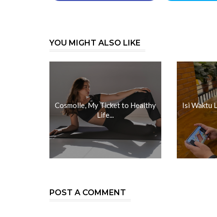
YOU MIGHT ALSO LIKE
Cosmolle, My Ticket to Healthy
Isi Waktu 
Life...
POST A COMMENT