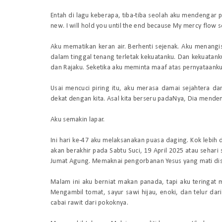
Entah di lagu keberapa, tiba-tiba seolah aku mendengar 
new. I will hold you until the end because My mercy flow s
Aku mematikan keran air. Berhenti sejenak. Aku menangi
dalam tinggal tenang terletak kekuatanku. Dan kekuatanku
dan Rajaku. Seketika aku meminta maaf atas pernyataank
Usai mencuci piring itu, aku merasa damai sejahtera da
dekat dengan kita. Asal kita berseru padaNya, Dia mend
Aku semakin lapar.
Ini hari ke-47 aku melaksanakan puasa daging. Kok lebih 
akan berakhir pada Sabtu Suci, 19 April 2025 atau sehar
Jumat Agung. Memaknai pengorbanan Yesus yang mati disi
Malam ini aku berniat makan panada, tapi aku teringat
Mengambil tomat, sayur sawi hijau, enoki, dan telur dari
cabai rawit dari pokoknya.