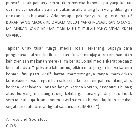
punya? Tidak panjang berpikirkah mereka bahwa apa yang keluar
dari mulut mereka bisa mematikan usaha orang lain yang dibangun
dengan susah payah? Ada berapa pekerjanya yang terdampak?
BUKAN YANG MASUK KE DALAM MULUT YANG MENAJISKAN ORANG,
MELAINKAN YANG KELUAR DARI MULUT. ITULAH YANG MENAJISKAN
ORANG.
Tapikan Chay itulah fungsi media sosial sekarang. Supaya para
pengusaha kuliner lebih jeli dan fokus menjaga kebersihan dan
kehigienisan makanan mereka. Ya benar. Sosial media ibarat pedang
bermata dua. Tapi kuasailah jarimu, pikiranmu, jangan hanya karena
konten "Ini pasti viral" lantas memostingnya tanpa memikirkan
konsekuensinya. Jangan hanya karena konten, empatimu hilang atas
korban kecelakaan. Jangan hanya karena konten, simpatimu hilang
atas ibu yang meraung-raung kehilangan anaknya di pasar. Tidak
semua hal dijadikan konten. Berkhidmatlah dan bijaklah melihat
segala sesuatu di era digital saat ini. Just IMHO.
(*)
All love and God Bless,
C.O.S