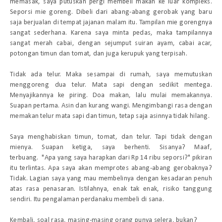
memasak, saya putuskan pergi membeli makan ke luar kompleks.
Seporsi mie goreng. Dibeli dari abang-abang gerobak yang baru
saja berjualan di tempat jajanan malam itu. Tampilan mie gorengnya
sangat sederhana. Karena saya minta pedas, maka tampilannya
sangat merah cabai, dengan sejumput suiran ayam, cabai acar,
potongan timun dan tomat, dan juga kerupuk yang terpisah.
Tidak ada telur. Maka sesampai di rumah, saya memutuskan
menggoreng dua telur. Mata sapi dengan sedikit mentega.
Menyajikannya ke piring. Doa makan, lalu mulai memakannya.
Suapan pertama. Asin dan kurang wangi. Mengimbangi rasa dengan
memakan telur mata sapi dan timun, tetap saja asinnya tidak hilang.
Saya menghabiskan timun, tomat, dan telur. Tapi tidak dengan
mienya. Suapan ketiga, saya berhenti. Sisanya? Maaf,
terbuang. "Apa yang saya harapkan dari Rp 14 ribu seporsi?" pikiran
itu terlintas. Apa saya akan memprotes abang-abang gerobaknya?
Tidak. Lagian saya yang mau membelinya dengan kesadaran penuh
atas rasa penasaran. Istilahnya, enak tak enak, risiko tanggung
sendiri. Itu pengalaman perdanaku membeli di sana.
Kembali, soal rasa, masing-masing orang punya selera, bukan?