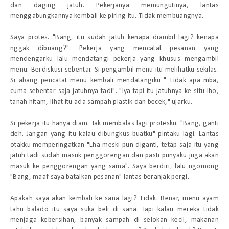
dan daging jatuh. Pekerjanya memungutinya, lantas
menggabungkannya kembali ke piring itu. Tidak membuangnya.
Saya protes. "Bang, itu sudah jatuh kenapa diambil lagi? kenapa
nggak dibuang?". Pekerja yang mencatat pesanan yang
mendengarku lalu mendatangi pekerja yang khusus mengambil
menu. Berdiskusi sebentar. Si pengambil menu itu melihatku sekilas.
Si abang pencatat menu kembali mendatangiku " Tidak apa mba,
cuma sebentar saja jatuhnya tadi". "Iya tapi itu jatuhnya ke situ lho,
tanah hitam, lihat itu ada sampah plastik dan becek," ujarku.
Si pekerja itu hanya diam. Tak membalas lagi protesku. "Bang, ganti
deh. Jangan yang itu kalau dibungkus buatku" pintaku lagi. Lantas
otakku memperingatkan "Lha meski pun diganti, tetap saja itu yang
jatuh tadi sudah masuk penggorengan dan pasti punyaku juga akan
masuk ke penggorengan yang sama". Saya berdiri, lalu ngomong
"Bang, maaf saya batalkan pesanan" lantas beranjak pergi.
Apakah saya akan kembali ke sana lagi? Tidak. Benar, menu ayam
tahu balado itu saya suka beli di sana. Tapi kalau mereka tidak
menjaga kebersihan, banyak sampah di selokan kecil, makanan