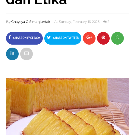
By
Chaycya O Simanjuntak
At Sunday, February 16, 2025
2
SHARE ON FACEBOOK
SHARE ON TWITTER