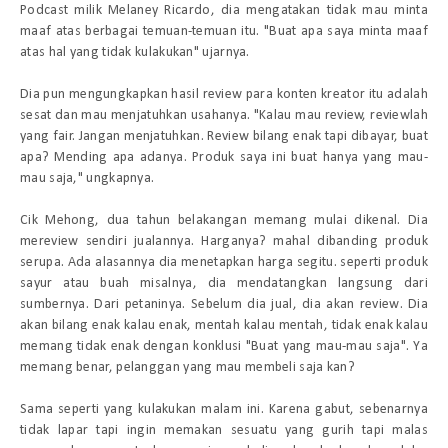
Podcast
milik Melaney Ricardo, dia mengatakan tidak mau minta
maaf atas berbagai temuan-temuan itu. "Buat apa saya minta maaf
atas hal yang tidak kulakukan" ujarnya.
Dia pun mengungkapkan hasil review para konten kreator itu adalah
sesat dan mau menjatuhkan usahanya. "Kalau mau
review
,
review
lah
yang fair. Jangan menjatuhkan.
Review
bilang enak tapi dibayar, buat
apa? Mending apa adanya. Produk saya ini buat hanya yang mau-
mau saja," ungkapnya.
Cik Mehong, dua tahun belakangan memang mulai dikenal. Dia
mereview sendiri jualannya. Harganya? mahal dibanding produk
serupa. Ada alasannya dia menetapkan harga segitu. seperti produk
sayur atau buah misalnya, dia mendatangkan langsung dari
sumbernya. Dari petaninya. Sebelum dia jual, dia akan review. Dia
akan bilang enak kalau enak, mentah kalau mentah, tidak enak kalau
memang tidak enak dengan konklusi "Buat yang mau-mau saja". Ya
memang benar, pelanggan yang mau membeli saja kan?
Sama seperti yang kulakukan malam ini. Karena gabut, sebenarnya
tidak lapar tapi ingin memakan sesuatu yang gurih tapi malas