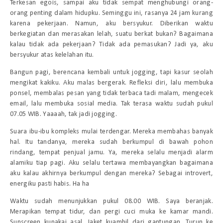
Terkesan egois, sampai aku tidak sempat menghubungi orang-
orang penting dalam hidupku. Seminggu ini, rasanya 24 jam kurang
karena pekerjaan. Namun, aku bersyukur. Diberikan waktu
berkegiatan dan merasakan lelah, suatu berkat bukan? Bagaimana
kalau tidak ada pekerjaan? Tidak ada pemasukan? Jadi ya, aku
bersyukur atas kelelahan itu.
Bangun pagi, berencana kembali untuk jogging, tapi kasur seolah
mengikat kakiku. Aku malas bergerak. Refleksi diri, lalu membuka
ponsel, membalas pesan yang tidak terbaca tadi malam, mengecek
email, lalu membuka sosial media. Tak terasa waktu sudah pukul
07.05 WIB.
Yaaaah
, tak jadi jogging.
Suara ibu-ibu kompleks mulai terdengar. Mereka membahas banyak
hal. Itu tandanya, mereka sudah berkumpul di bawah pohon
rindang, tempat penjual jamu. Ya, mereka selalu menjadi alarm
alamiku tiap pagi. Aku selalu tertawa membayangkan bagaimana
aku kalau akhirnya berkumpul dengan mereka? Sebagai introvert,
energiku pasti habis.
Ha ha
Waktu sudah menunjukkan pukul 08.00 WIB. Saya beranjak.
Merapikan tempat tidur, dan pergi cuci muka ke kamar mandi.
Sunscreen
kupakai asal. Jaket kuambil dari gantungan. Turun ke