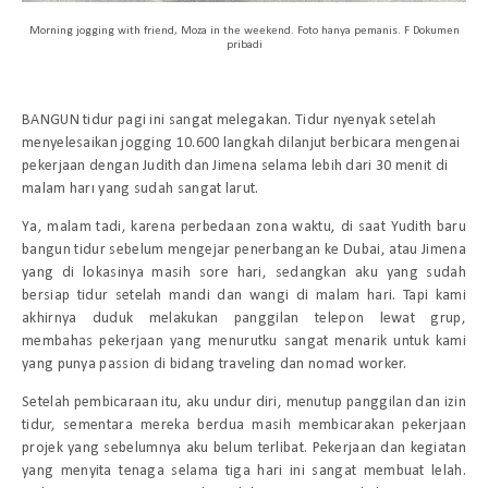
Morning jogging with friend, Moza in the weekend. Foto hanya pemanis. F Dokumen
pribadi
BANGUN
tidur pagi ini sangat melegakan. Tidur nyenyak setelah
menyelesaikan jogging 10.600 langkah dilanjut berbicara mengenai
pekerjaan dengan Judith dan Jimena selama lebih dari 30 menit di
malam harı yang sudah sangat larut.
Ya, malam tadi, karena perbedaan zona waktu, di saat Yudith baru
bangun tidur sebelum mengejar penerbangan ke Dubai, atau Jimena
yang di lokasinya masih sore hari, sedangkan aku yang sudah
bersiap tidur setelah mandi dan wangi di malam hari. Tapi kami
akhirnya duduk melakukan panggilan telepon lewat grup,
membahas pekerjaan yang menurutku sangat menarik untuk kami
yang punya passion di bidang
traveling
dan
nomad worker
.
Setelah pembicaraan itu, aku undur diri, menutup panggilan dan izin
tidur, sementara mereka berdua masih membicarakan pekerjaan
projek yang sebelumnya aku belum terlibat. Pekerjaan dan kegiatan
yang menyita tenaga selama tiga hari ini sangat membuat lelah.