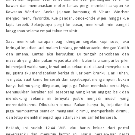
bawah dan memanaskan motor lantas pergi membeli sarapan ke
Kawasan Windsor. Aneka jajanan kampung di Vihara Windsor
menjadi menu favoritku. Kue pandan, onde-onde wijen, hingga kue
lapis terbeli. Selanjutnya pergi ke pasar, menikmati mie pangsit
langganan selama empat tahun terakhir.
Saat menikmati sarapan pagi dengan segelas kopi susu, aku
teringat kejadian tadi malam tentang pembicaraanku dengan Yudith
dan Jimena. Lantas aku bersyukur. Di tengah pencobaan dan
masalah yang ditimpakan kepadaku akhir bulan lalu sampai berpikir
ini menjadi waktu yang temat untuk keluar dari situasi menyebalkan
ini, justru aku mendapatkan berkat di luar pemikiranku. Dari Tuhan.
Ternyata, saat kamu berserah dan cepat-cepat mengampuni, bukan
hanya hatimu yang dilegakan, tapi juga Tuhan membuka berkatNya.
Menunjukkan karakter asli seseorang yang kamu anggap baik dan
mendukung selama ini ternyata justru menjadi musuh yang
merendahkanmu. Dibukakan semua. Bukan hanya itu, kejadian itu
juga membuatmu semakin mengenal dirimu, memperbaiki dirimu,
dan tetap memilih menjadi apa adanya kamu sambil berserah.
Baiklah, ini sudah 12.44 WIB. aku harus keluar dari portal
pekerjaanku dan menutup laptop ini. Harus bersiap-siap pergi