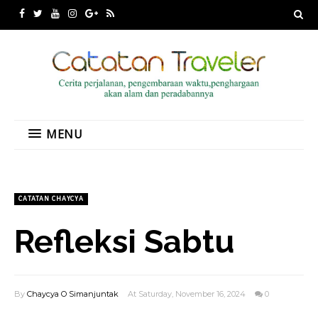
MENU
CATATAN CHAYCYA
Refleksi Sabtu
By
Chaycya O Simanjuntak
At Saturday, November 16, 2024
0