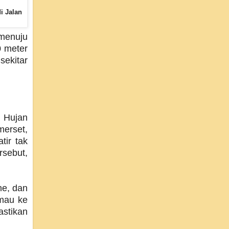
i Jalan
 menuju
0 meter
sekitar
. Hujan
merset,
tir tak
rsebut,
ne, dan
mau ke
astikan