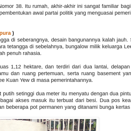
omor 38. Itu rumah, akhir-akhir ini sangat familiar bag
h pembentukan awal partai politik yang menguasai pemer
pura
)
ngga di seberangnya, desain bangunannya kalah jauh.
ara tetangga di sebelahnya, bungalow milik keluarga L
lah penuh rahasia.
as 1,12 hektare, dan terdiri dari dua lantai, delapa
tamu dan ruang pertemuan, serta ruang basement yan
 Lee Kuan Yew di masa pemerintahannya.
 putih setinggi dua meter itu menyatu dengan dua pint
sebagai akses masuk itu terbuat dari besi. Dua pos k
ngan beberapa pot permanen yang ditanami bunga kerta