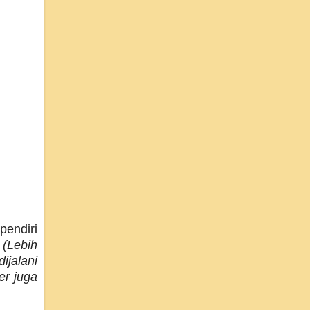
pendiri
.
(Lebih
ijalani
er juga