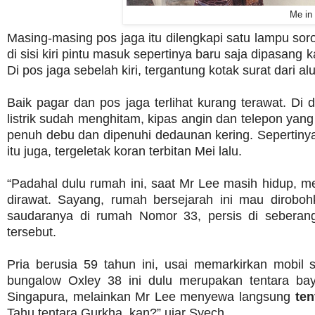
Me in 
Masing-masing pos jaga itu dilengkapi satu lampu so
di sisi kiri pintu masuk sepertinya baru saja dipasang 
Di pos jaga sebelah kiri, tergantung kotak surat dari
Baik pagar dan pos jaga terlihat kurang terawat. D
listrik sudah menghitam, kipas angin dan telepon yan
penuh debu dan dipenuhi dedaunan kering. Sepertinya 
itu juga, tergeletak koran terbitan Mei lalu.
“Padahal dulu rumah ini, saat Mr Lee masih hidup, m
dirawat. Sayang, rumah bersejarah ini mau dirobo
saudaranya di rumah Nomor 33, persis di seberan
tersebut.
Pria berusia 59 tahun ini, usai memarkirkan mobi
bungalow Oxley 38 ini dulu merupakan tentara bay
Singapura, melainkan Mr Lee menyewa langsung
ten
Tahu tentara Gurkha, kan?” ujar Syech.