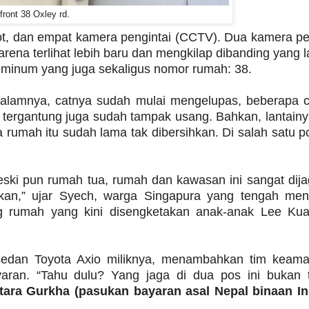
front 38 Oxley rd.
rot, dan empat kamera pengintai (CCTV). Dua kamera pe
karena terlihat lebih baru dan mengkilap dibanding yang l
 aluminum yang juga sekaligus nomor rumah: 38.
i dalamnya, catnya sudah mulai mengelupas, beberapa 
g tergantung juga sudah tampak usang. Bahkan, lantainy
rumah itu sudah lama tak dibersihkan. Di salah satu p
eski pun rumah tua, rumah dan kawasan ini sangat dij
hkan,” ujar Syech, warga Singapura yang tengah men
g rumah yang kini disengketakan anak-anak Lee Ku
l sedan Toyota Axio miliknya, menambahkan tim keam
aran. “Tahu dulu? Yang jaga di dua pos ini bukan t
tara Gurkha (pasukan bayaran asal Nepal binaan In