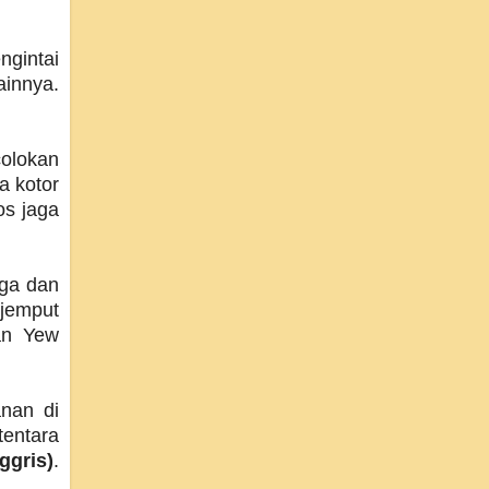
ngintai
ainnya.
colokan
a kotor
os jaga
aga dan
jemput
an Yew
anan di
entara
ggris)
.