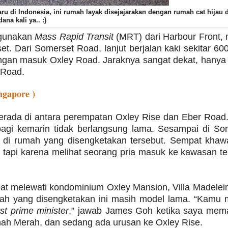
aru di Indonesia, ini rumah layak disejajarakan dengan rumah cat hijau d
ana kali ya.. :)
ggunakan
Mass Rapid Transit
(MRT) dari Harbour Front,
t. Dari Somerset Road, lanjut berjalan kaki sekitar 60
ngan masuk Oxley Road. Jaraknya sangat dekat, hanya 
 Road.
ngapore )
erada di antara perempatan Oxley Rise dan Eber Road
agi kemarin tidak berlangsung lama. Sesampai di So
a di rumah yang disengketakan tersebut. Sempat khawa
, tapi karena melihat seorang pria masuk ke kawasan te
at melewati kondominium Oxley Mansion, Villa Madelei
ah yang disengketakan ini masih model lama. “Kamu 
rst prime minister
,” jawab James Goh ketika saya mem
anah Merah, dan sedang ada urusan ke Oxley Rise.