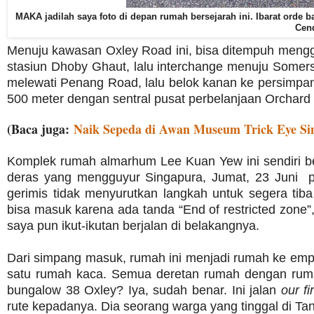
MAKA jadilah saya foto di depan rumah bersejarah ini. Ibarat orde b
Cend
Menuju kawasan Oxley Road ini, bisa ditempuh men
stasiun Dhoby Ghaut, lalu interchange menuju Somerse
melewati Penang Road, lalu belok kanan ke persimpa
500 meter dengan sentral pusat perbelanjaan Orchard
(Baca juga:
Naik Sepeda di Awan Museum Trick Eye Si
Komplek rumah almarhum Lee Kuan Yew ini sendiri b
deras yang mengguyur Singapura, Jumat, 23 Juni p
gerimis tidak menyurutkan langkah untuk segera tib
bisa masuk karena ada tanda “End of restricted zone”
saya pun ikut-ikutan berjalan di belakangnya.
Dari simpang masuk, rumah ini menjadi rumah ke emp
satu rumah kaca. Semua deretan rumah dengan rum
bungalow 38 Oxley? Iya, sudah benar. Ini jalan
our fi
rute kepadanya. Dia seorang warga yang tinggal di T