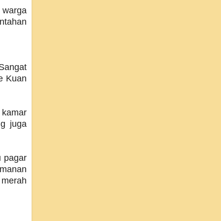
i warga
intahan
 Sangat
ee Kuan
n kamar
g juga
u pagar
eamanan
s merah