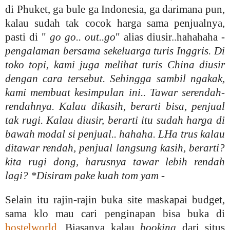
di Phuket, ga bule ga Indonesia, ga darimana pun,
kalau sudah tak cocok harga sama penjualnya,
pasti di "
go go.. out..go
" alias diusir..hahahaha -
pengalaman bersama sekeluarga turis Inggris. Di
toko topi, kami juga melihat turis China diusir
dengan cara tersebut. Sehingga sambil ngakak,
kami membuat kesimpulan ini.. Tawar serendah-
rendahnya. Kalau dikasih, berarti bisa, penjual
tak rugi. Kalau diusir, berarti itu sudah harga di
bawah modal si penjual.. hahaha. LHa trus kalau
ditawar rendah, penjual langsung kasih, berarti?
kita rugi dong, harusnya tawar lebih rendah
lagi? *Disiram pake kuah tom yam
-
Selain itu rajin-rajin buka site maskapai budget,
sama klo mau cari penginapan bisa buka di
hostelworld
. Biasanya kalau
booking
dari situs