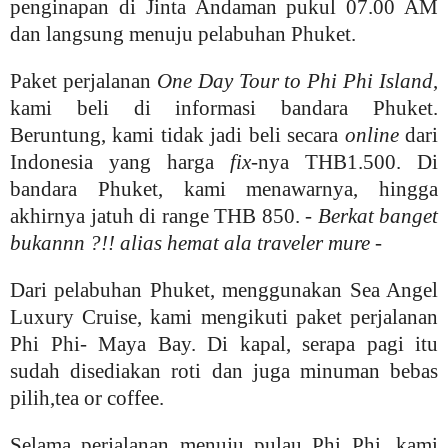
penginapan di Jinta Andaman pukul 07.00 AM
dan langsung menuju pelabuhan Phuket.
Paket perjalanan
One Day Tour to Phi Phi Island
,
kami beli di informasi bandara Phuket.
Beruntung, kami tidak jadi beli secara
online
dari
Indonesia yang harga
fix
-nya THB1.500. Di
bandara Phuket, kami menawarnya, hingga
akhirnya jatuh di range THB 850. -
Berkat banget
bukannn ?!! alias hemat ala traveler mure
-
Dari pelabuhan Phuket, menggunakan Sea Angel
Luxury Cruise, kami mengikuti paket perjalanan
Phi Phi- Maya Bay. Di kapal, serapa pagi itu
sudah disediakan roti dan juga minuman bebas
pilih,tea or coffee.
Selama perjalanan menuju pulau Phi Phi, kami