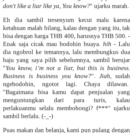
don't like a liar like ya, You know?
" ujarku marah.
Eh dia sambil tersenyum kecut malu karena
ketahuan malah bilang, kalau dengan yang itu, tak
bisa dengan harga THB 400, harusnya THB 500. -
Enak saja cicak mau bodohin buaya.
hih
- Lalu
dia ngobrol ke temannya, lalu membungkus dua
baju
yang saya pilih sebelumnya, sambil berujar
"
You know, i’m not a liar, but this is business.
Business is business you know?
".
Jiah
, sudah
ngebodohin, ngotot lagi. Chaya dilawan.
"Bagaimana bisa kamu dapat penjualan yang
menguntungkan dari para turis, kalau
perlakuanmu selalu membohongi? f***" ujarku
sambil berlalu. (-_-)
Puas makan dan belanja, kami pun pulang dengan