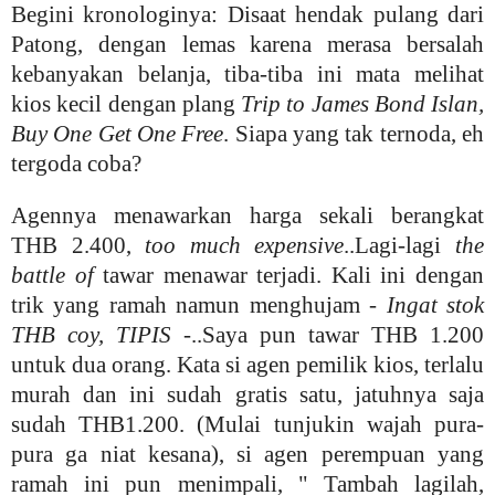
Begini kronologinya: Disaat hendak pulang dari
Patong, dengan lemas karena merasa bersalah
kebanyakan belanja, tiba-tiba ini mata melihat
kios kecil dengan plang
Trip to James Bond Islan,
Buy One Get One Free
. Siapa yang tak ternoda, eh
tergoda coba?
Agennya menawarkan harga sekali berangkat
THB 2.400,
too much expensive
..Lagi-lagi
the
battle of
tawar menawar terjadi. Kali ini dengan
trik yang ramah namun menghujam -
Ingat stok
THB coy, TIPIS
-..Saya pun tawar THB 1.200
untuk dua orang. Kata si agen pemilik kios, terlalu
murah dan ini sudah gratis satu, jatuhnya saja
sudah THB1.200.
(Mulai tunjukin wajah pura-
pura ga niat kesana), si agen perempuan yang
ramah ini pun menimpali, " Tambah lagilah,